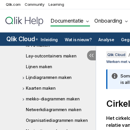
Meters maken
Qlik.com
Community
Learning
Rasterdiagrammen maken
Documentatie
Onboarding
Histogrammen maken
Afbeeldingsobjecten maken
Qlik Cloud
Inleiding
Wat is nieuw?
Analyse
Gege
®
KPI's maken
Qlik Cloud
Lay-outcontainers maken
Werken met vi
Lijnen maken
Somm
Lijndiagrammen maken
is a
Kaarten maken
mekko-diagrammen maken
Cirke
Netwerkdiagrammen maken
Het cirkel
Organisatiediagrammen maken
relatie va