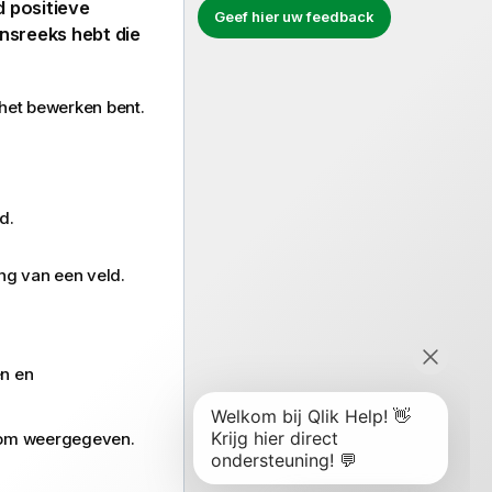
d positieve
Geef hier uw feedback
nsreeks hebt die
het bewerken bent.
d.
ng van een veld.
en en
tsom weergegeven.