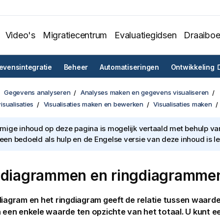
Video's
Migratiecentrum
Evaluatiegidsen
Draaibo
vensintegratie
Beheer
Automatiseringen
Ontwikkeling
Gegevens analyseren
Analyses maken en gegevens visualiseren
sualisaties
Visualisaties maken en bewerken
Visualisaties maken
ige inhoud op deze pagina is mogelijk vertaald met behulp van 
lleen bedoeld als hulp en de Engelse versie van deze inhoud is l
ldiagrammen en ringdiagramme
diagram en het ringdiagram geeft de relatie tussen waard
n een enkele waarde ten opzichte van het totaal. U kunt e