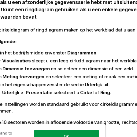
als u een afzonderlijke gegevensserie hebt met uitsluiten
 kunt een ringdiagram gebruiken als u een enkele gegeve
 waarden bevat.
 cirkeldiagram of ringdiagram maken op het
werkblad
dat u aan 
lgende:
in het bedrijfsmiddelenvenster
Diagrammen
.
r
Visualisaties
sleept u een leeg cirkeldiagram naar het werkbla
op
Dimensie toevoegen
en selecteer een dimensie of een veld.
op
Meting toevoegen
en selecteer een meting of maak een meti
in het eigenschappenvenster de sectie
Uiterlijk
uit.
r
Uiterlijk
>
Presentatie
selecteert u
Cirkel
of
Ring
.
e instellingen worden standaard gebruikt voor cirkeldiagramm
ammen.
p 10 sectoren worden in aflopende volgorde van grootte, rech
en worden per dimensie weergegeven.
 and to
Ok