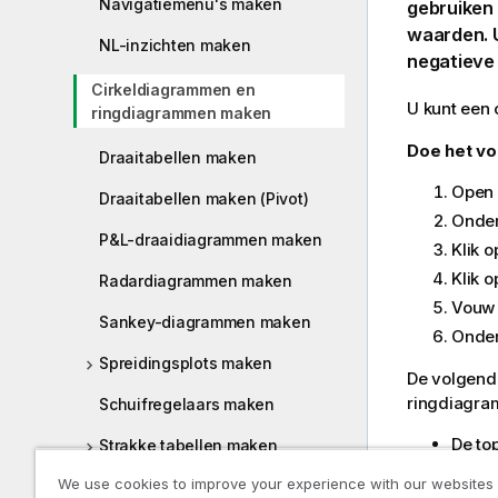
Navigatiemenu's maken
gebruiken 
waarden. U
NL-inzichten maken
negatieve
Cirkeldiagrammen en
U kunt een
ringdiagrammen maken
Doe het vo
Draaitabellen maken
Open 
Draaitabellen maken (Pivot)
Onde
P&L-draaidiagrammen maken
Klik 
Klik 
Radardiagrammen maken
Vouw 
Sankey-diagrammen maken
Onde
Spreidingsplots maken
De volgend
ringdiagr
Schuifregelaars maken
De to
Strakke tabellen maken
Kleur
We use cookies to improve your experience with our websites
Tabellen worden gemaakt