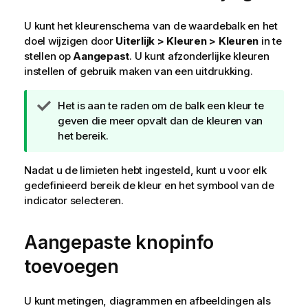
U kunt het kleurenschema van de waardebalk en het
doel wijzigen door
Uiterlijk > Kleuren > Kleuren
in te
stellen op
Aangepast
. U kunt afzonderlijke kleuren
instellen of gebruik maken van een uitdrukking.
T
Het is aan te raden om de balk een kleur te
i
geven die meer opvalt dan de kleuren van
p
het bereik.
Nadat u de limieten hebt ingesteld, kunt u voor elk
gedefinieerd bereik de kleur en het symbool van de
indicator selecteren.
Aangepaste knopinfo
toevoegen
U kunt metingen, diagrammen en afbeeldingen als