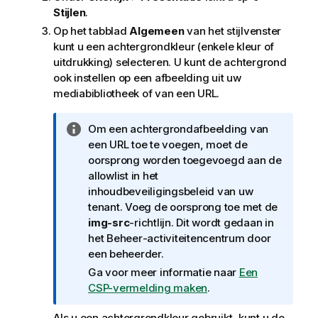
Stijlen
.
Op het tabblad
Algemeen
van het stijlvenster
kunt u een achtergrondkleur (enkele kleur of
uitdrukking) selecteren. U kunt de achtergrond
ook instellen op een afbeelding uit uw
mediabibliotheek of van een URL.
I
Om een achtergrondafbeelding van
n
een URL toe te voegen, moet de
f
oorsprong worden toegevoegd aan de
o
allowlist in het
r
inhoudbeveiligingsbeleid van uw
m
tenant. Voeg de oorsprong toe met de
a
img-src
-richtlijn. Dit wordt gedaan in
t
het
Beheer
-activiteitencentrum door
i
een beheerder.
e
Ga voor meer informatie naar
Een
CSP-vermelding maken
.
Als u een achtergrondkleur gebruikt, kunt u de