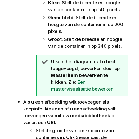
Klein
. Stelt de breedte en hoogte
van de container in op 140 pixels.
Gemiddeld
. Stelt de breedte en
hoogte van de container in op 200
pixels.
Groot
. Stelt de breedte en hoogte
van de container in op 340 pixels.
T
U kunt het diagram dat u hebt
i
toegevoegd, bewerken door op
p
Masteritem bewerken
te
klikken. Zie:
Een
mastervisualisatie bewerken
.
Als u een afbeelding wilt toevoegen als
knopinfo, kies dan of u een afbeelding wilt
toevoegen vanuit uw
mediabibliotheek
of
vanuit een
URL
.
Stel de grootte van de knopinfo voor
containers in.
Qlik Sense
past de