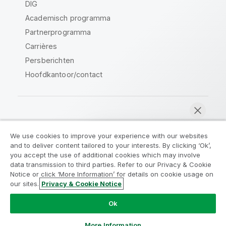
DIG
Academisch programma
Partnerprogramma
Carrières
Persberichten
Hoofdkantoor/contact
Qlik Community
We use cookies to improve your experience with our websites
and to deliver content tailored to your interests. By clicking ‘Ok’,
Juridische overeenkomsten
you accept the use of additional cookies which may involve
data transmission to third parties. Refer to our Privacy & Cookie
Productvoorwaarden
Legal Policies
Notice or click ‘More Information’ for details on cookie usage on
Legal Policies
Gebruiksvoorwaarden
our sites.
Privacy & Cookie Notice
Nu chatten
Handelsmerken
Do Not Share My Info
Ok
Copyright © 1993-2026 QlikTech International AB. Alle
rechten voorbehouden.
More Information