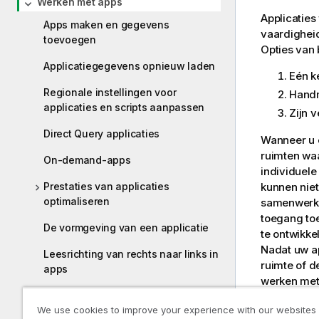
Werken met apps
Applicaties
Apps maken en gegevens
vaardigheid
toevoegen
Opties van 
Applicatiegegevens opnieuw laden
Eén k
Regionale instellingen voor
Handm
applicaties en scripts aanpassen
Zijn 
Direct Query applicaties
Wanneer u e
ruimten waa
On-demand-apps
individuel
Prestaties van applicaties
kunnen nie
optimaliseren
samenwerki
toegang toe
De vormgeving van een applicatie
te ontwikk
Nadat uw ap
Leesrichting van rechts naar links in
ruimte of d
apps
werken met
Problemen oplossen - Applicaties
De basis va
We use cookies to improve your experience with our websites
maken