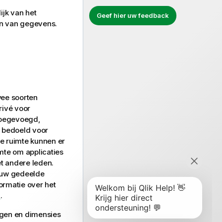
ijk van het
Geef hier uw feedback
en van gegevens.
wee soorten
rivé voor
toegevoegd,
 bedoeld voor
e ruimte kunnen er
mte om applicaties
t andere leden.
r uw gedeelde
ormatie over het
n
.
ngen en
dimensies