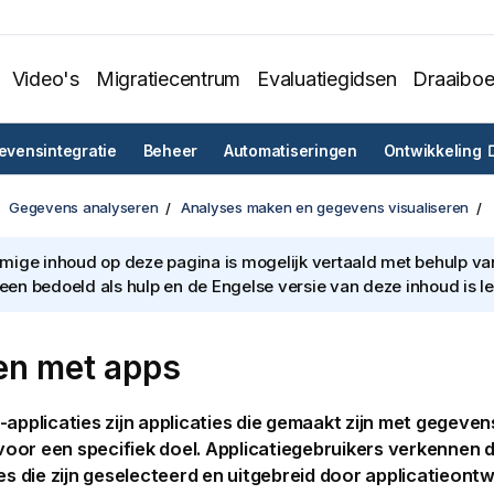
Video's
Migratiecentrum
Evaluatiegidsen
Draaibo
vensintegratie
Beheer
Automatiseringen
Ontwikkeling
Gegevens analyseren
Analyses maken en gegevens visualiseren
ige inhoud op deze pagina is mogelijk vertaald met behulp van 
lleen bedoeld als hulp en de Engelse versie van deze inhoud is l
n met apps
-applicaties zijn applicaties die gemaakt zijn met gegevens
oor een specifiek doel.
Applicatie
gebruikers verkennen 
es
die zijn geselecteerd en uitgebreid door applicatieontw