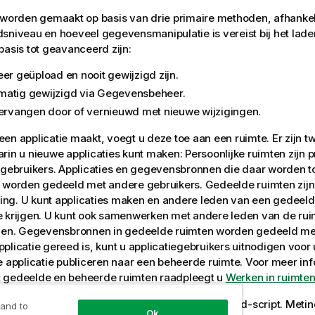
 worden gemaakt op basis van drie primaire methoden, afhankel
sniveau en hoeveel gegevensmanipulatie is vereist bij het lad
basis tot geavanceerd zijn:
eer geüpload en nooit gewijzigd zijn.
atig gewijzigd via Gegevensbeheer.
vervangen door of vernieuwd met nieuwe wijzigingen.
en applicatie maakt, voegt u deze toe aan een ruimte. Er zijn t
rin u nieuwe applicaties kunt maken: Persoonlijke ruimten zijn p
e gebruikers. Applicaties en gegevensbronnen die daar worden 
t worden gedeeld met andere gebruikers. Gedeelde ruimten zijn
ng. U kunt applicaties maken en andere leden van een gedeeld
 krijgen. U kunt ook samenwerken met andere leden van de rui
elen. Gegevensbronnen in gedeelde ruimten worden gedeeld me
plicatie gereed is, kunt u applicatiegebruikers uitnodigen voo
e applicatie publiceren naar een beheerde ruimte. Voor meer inf
 gedeelde en beheerde ruimten raadpleegt u
Werken in ruimte
n een applicatie is het gegevensmodel en het
load-script
. Meti
 and to
Ok