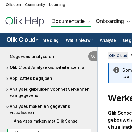
Qlik.com
Community
Learning
Documentatie
Onboarding
Qlik Cloud
Inleiding
Wat is nieuw?
Analyse
Gege
®
Qlik Cloud
Gegevens analyseren
Qlik Cloud Analyse-activiteitencentra
Somm
is a
Applicaties begrijpen
Analyses gebruiken voor het verkennen
van gegevens
Werke
Analyses maken en gegevens
visualiseren
Qlik Sense
gebouwd v
Analyses maken met Qlik Sense
visualisati