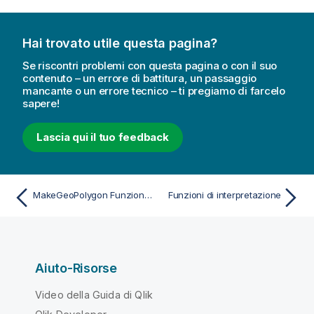
g
e
Hai trovato utile questa pagina?
r
i
Se riscontri problemi con questa pagina o con il suo
m
contenuto – un errore di battitura, un passaggio
mancante o un errore tecnico – ti pregiamo di farcelo
e
sapere!
n
t
Lascia qui il tuo feedback
o
MakeGeoPolygon Funzione per script e grafici
Funzioni di interpretazione
Aiuto-Risorse
Video della Guida di Qlik