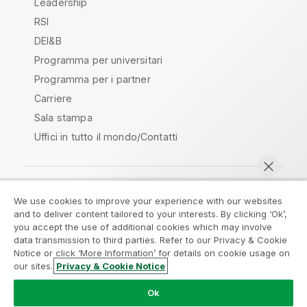
Leadership
RSI
DEI&B
Programma per universitari
Programma per i partner
Carriere
Sala stampa
Uffici in tutto il mondo/Contatti
We use cookies to improve your experience with our websites
Qlik Community
and to deliver content tailored to your interests. By clicking ‘Ok’,
you accept the use of additional cookies which may involve
data transmission to third parties. Refer to our Privacy & Cookie
Contratti
Termini del prodotto
Notice or click ‘More Information’ for details on cookie usage on
Legal Policies
Note Legali
our sites.
Privacy & Cookie Notice
Chatta ora
Termini di utilizzo
Marchi
Do Not Share My Info
Ok
Copyright © 1993-2026 QlikTech International AB. Tutti i