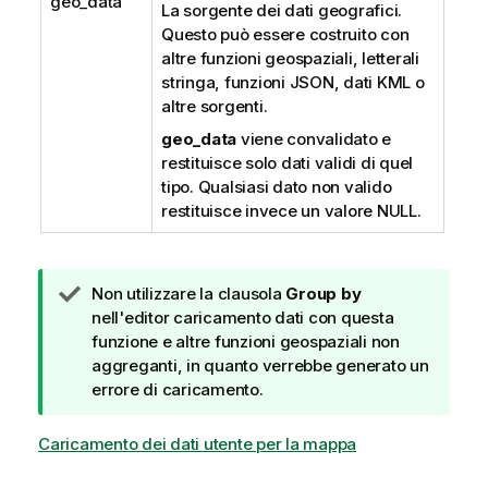
geo_data
La sorgente dei dati geografici.
Questo può essere costruito con
altre funzioni geospaziali, letterali
stringa, funzioni JSON, dati KML o
altre sorgenti.
geo_data
viene convalidato e
restituisce solo dati validi di quel
tipo. Qualsiasi dato non valido
restituisce invece un valore NULL.
N
Non utilizzare la clausola
Group by
o
nell'editor caricamento dati con questa
t
funzione e altre funzioni geospaziali non
a
aggreganti, in quanto verrebbe generato un
d
errore di caricamento.
i
s
Caricamento dei dati utente per la mappa
u
g