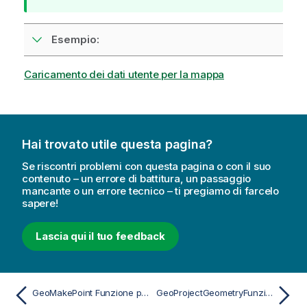
i
s
Esempio:
u
g
g
Caricamento dei dati utente per la mappa
e
r
i
m
Hai trovato utile questa pagina?
e
n
Se riscontri problemi con questa pagina o con il suo
t
contenuto – un errore di battitura, un passaggio
mancante o un errore tecnico – ti pregiamo di farcelo
o
sapere!
Lascia qui il tuo feedback
GeoMakePoint Funzione per script e grafici
GeoProjectGeometryFunzione per script e grafici