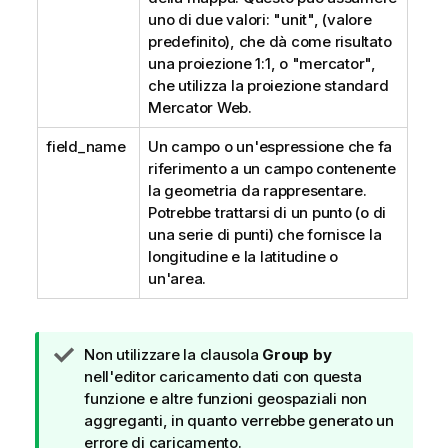
uno di due valori: "unit", (valore
predefinito), che dà come risultato
una proiezione 1:1, o "mercator",
che utilizza la proiezione standard
Mercator Web.
field_name
Un campo o un'espressione che fa
riferimento a un campo contenente
la geometria da rappresentare.
Potrebbe trattarsi di un punto (o di
una serie di punti) che fornisce la
longitudine e la latitudine o
un'area.
N
Non utilizzare la clausola
Group by
o
nell'editor caricamento dati con questa
t
funzione e altre funzioni geospaziali non
a
aggreganti, in quanto verrebbe generato un
d
errore di caricamento.