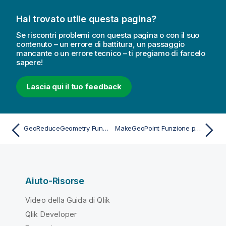
e
Hai trovato utile questa pagina?
r
i
Se riscontri problemi con questa pagina o con il suo
m
contenuto – un errore di battitura, un passaggio
mancante o un errore tecnico – ti pregiamo di farcelo
e
sapere!
n
t
Lascia qui il tuo feedback
o
GeoReduceGeometry Funzione per script e grafici
MakeGeoPoint Funzione per script e grafici
Aiuto-Risorse
Video della Guida di Qlik
Qlik Developer