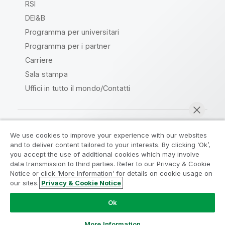
RSI
DEI&B
Programma per universitari
Programma per i partner
Carriere
Sala stampa
Uffici in tutto il mondo/Contatti
We use cookies to improve your experience with our websites
Qlik Community
and to deliver content tailored to your interests. By clicking ‘Ok’,
you accept the use of additional cookies which may involve
data transmission to third parties. Refer to our Privacy & Cookie
Contratti
Termini del prodotto
Notice or click ‘More Information’ for details on cookie usage on
Legal Policies
Note Legali
our sites.
Privacy & Cookie Notice
Chatta ora
Termini di utilizzo
Marchi
Do Not Share My Info
Ok
Copyright © 1993-2026 QlikTech International AB. Tutti i
diritti riservati.
More Information