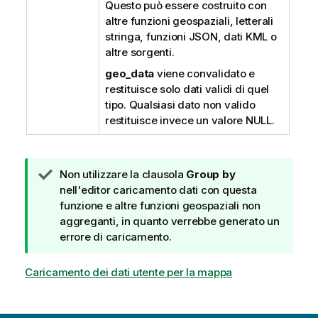
Questo può essere costruito con
altre funzioni geospaziali, letterali
stringa, funzioni JSON, dati KML o
altre sorgenti.
geo_data
viene convalidato e
restituisce solo dati validi di quel
tipo. Qualsiasi dato non valido
restituisce invece un valore NULL.
N
Non utilizzare la clausola
Group by
o
nell'editor caricamento dati con questa
t
funzione e altre funzioni geospaziali non
a
aggreganti, in quanto verrebbe generato un
d
errore di caricamento.
i
s
Caricamento dei dati utente per la mappa
u
g
g