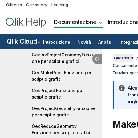
GeoCountVertexFunzione per
Qlik.com
Community
Learning
script e grafici
GeoGetBoundingBox
Documentazione
Introduzion
Funzione per script e grafici
GeoGetPolygonCenter
Qlik Cloud
Introduzione
Novità
Analisi
Integraz
®
Funzione per script e grafici
GeoInvProjectGeometryFunzi
Qlik Cloud
one per script e grafici
Caricamento d
GeoMakePoint Funzione per
Funzioni geos
script e grafici
Alcu
GeoProject Funzione per
trad
script e grafici
ingl
GeoProjectGeometryFunzione
per script e grafici
MakeG
GeoReduceGeometry
Funzione per script e grafici