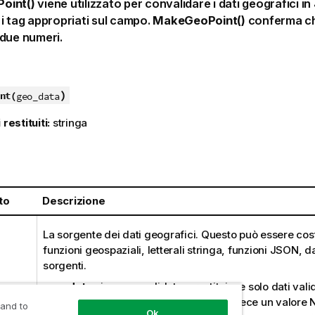
oint()
viene utilizzato per convalidare i dati geografici i
i tag appropriati sul campo.
MakeGeoPoint()
conferma che
due numeri.
)
nt(
geo_data
 restituiti:
stringa
:
to
Descrizione
La sorgente dei dati geografici. Questo può essere cost
funzioni geospaziali, letterali stringa, funzioni JSON, d
sorgenti.
geo_data
viene convalidato e restituisce solo dati validi
Qualsiasi dato non valido restituisce invece un valore 
 and to
Ok