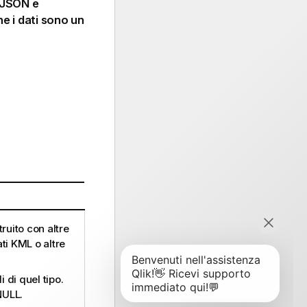
n JSON e
 i dati sono un
ruito con altre
ati KML o altre
 di quel tipo.
NULL.