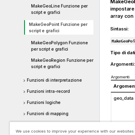
MakeGeoP
MakeGeoLine Funzione per
impostare 
script e grafici
array con 
MakeGeoPoint Funzione per
Sintassi:
script e grafici
MakeGeoPoi
MakeGeoPolygon Funzione
per script e grafici
Tipo di dati
MakeGeoRegion Funzione per
Argomenti
script e grafici
Argomenti
Funzioni di interpretazione
Argomen
Funzioni intra-record
geo_data
Funzioni logiche
Funzioni di mapping
Funzioni matematiche
We use cookies to improve your experience with our websites