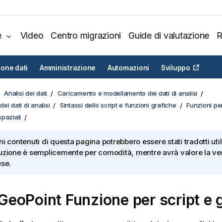
e
Video
Centro migrazioni
Guide di valutazione
R
ione dati
Amministrazione
Automazioni
Sviluppo
Analisi dei dati
Caricamento e modellamento dei dati di analisi
ei dati di analisi
Sintassi dello script e funzioni grafiche
Funzioni per
paziali
ni contenuti di questa pagina potrebbero essere stati tradotti util
uzione è semplicemente per comodità, mentre avrà valore la ver
ese.
eoPoint Funzione per script e g