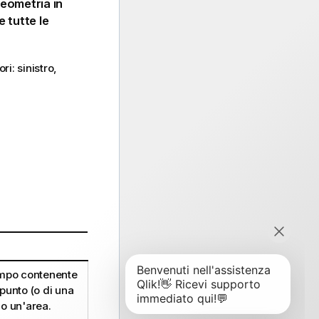
geometria in
e tutte le
i: sinistro,
ampo contenente
punto (o di una
 o un'area.