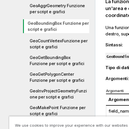
La funzio
GeoAggrGeometry Funzione
un'area e 
per script e grafici
coordinat
GeoBoundingBox Funzione per
Una funzio
script e grafici
destro, supe
GeoCountVertexFunzione per
Sintassi:
script e grafici
GeoBoundin
GeoGetBoundingBox
Funzione per script e grafici
Tipo di dati
GeoGetPolygonCenter
Argomenti
Funzione per script e grafici
Argomenti
GeoInvProjectGeometryFunzi
one per script e grafici
Argomen
GeoMakePoint Funzione per
field_na
script e grafici
GeoProject Funzione per
We use cookies to improve your experience with our websites