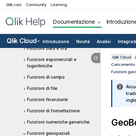
Aggr - funzione per grafici
Qlik.com
Community
Learning
Funzioni colore
Documentazione
Introduzion
Funzioni condizionali
Funzioni di conteggio
Qlik Cloud
Introduzione
Novità
Analisi
Integraz
®
Funzioni data e ora
Qlik Cloud
Funzioni esponenziali e
Caricamento d
logaritmiche
Funzioni geos
Funzioni di campo
Alcu
Funzioni di file
trad
Funzioni finanziarie
ingl
Funzioni di formattazione
GeoBo
Funzioni numeriche generiche
Funzioni geospaziali