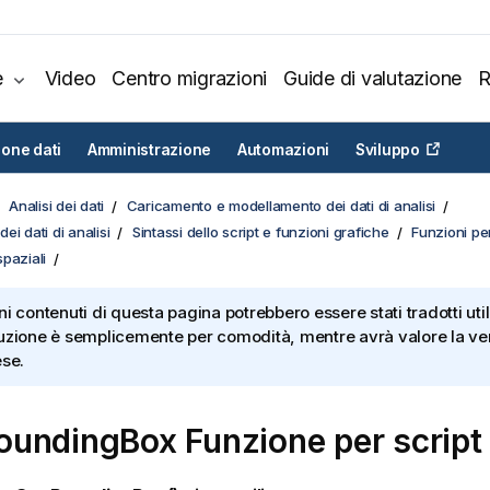
e
Video
Centro migrazioni
Guide di valutazione
R
ione dati
Amministrazione
Automazioni
Sviluppo
Analisi dei dati
Caricamento e modellamento dei dati di analisi
ei dati di analisi
Sintassi dello script e funzioni grafiche
Funzioni per
paziali
ni contenuti di questa pagina potrebbero essere stati tradotti util
uzione è semplicemente per comodità, mentre avrà valore la ver
ese.
undingBox Funzione per script e