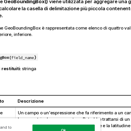
ne
GeoBoundingBox()
viene utilizzata per aggregare una 
calcolare la casella di delimitazione più piccola contenent
e.
ne
GeoBoundingBox
è rappresentata come elenco di quattro valor
riore, inferiore.
)
gBox(
field_name
 restituiti:
stringa
:
to
Descrizione
me
Un campo o un'espressione che fa riferimento a un c
la geometria da rappresentare. Potrebbe trattarsi di un 
serie di punti) che fornisce la longitudine e la latitudine
 and to
Ok