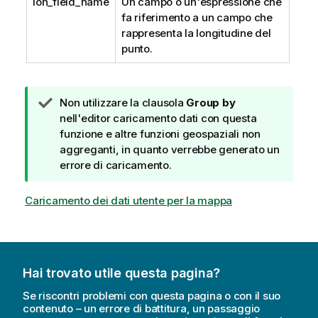
lon_field_name
Un campo o un'espressione che
fa riferimento a un campo che
rappresenta la longitudine del
punto.
N
Non utilizzare la clausola
Group by
o
nell'editor caricamento dati con questa
t
funzione e altre funzioni geospaziali non
a
aggreganti, in quanto verrebbe generato un
d
errore di caricamento.
i
s
Caricamento dei dati utente per la mappa
u
g
g
e
Hai trovato utile questa pagina?
r
i
Se riscontri problemi con questa pagina o con il suo
m
contenuto – un errore di battitura, un passaggio