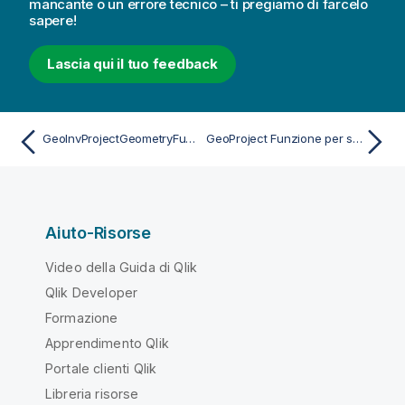
mancante o un errore tecnico – ti pregiamo di farcelo
e
sapere!
n
t
Lascia qui il tuo feedback
o
GeoInvProjectGeometryFunzione per script e grafici
GeoProject Funzione per script e grafici
Aiuto-Risorse
Video della Guida di Qlik
Qlik Developer
Formazione
Apprendimento Qlik
Portale clienti Qlik
Libreria risorse