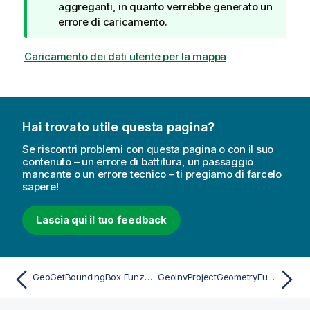
a
aggreganti, in quanto verrebbe generato un
d
errore di caricamento.
i
s
Caricamento dei dati utente per la mappa
u
g
g
e
Hai trovato utile questa pagina?
r
i
Se riscontri problemi con questa pagina o con il suo
m
contenuto – un errore di battitura, un passaggio
mancante o un errore tecnico – ti pregiamo di farcelo
e
sapere!
n
t
Lascia qui il tuo feedback
o
GeoGetBoundingBox Funzione per script e grafici
GeoInvProjectGeometryFunzione per script e grafici