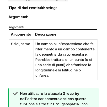
Tipo di dati restituiti:
stringa
Argomenti:
Argomenti
Argomento
Descrizione
field_name
Un campo o un'espressione che fa
riferimento a un campo contenente
la geometria da rappresentare.
Potrebbe trattarsi di un punto (o di
una serie di punti) che fornisce la
longitudine e la latitudine o
un'area.
N
Non utilizzare la clausola
Group by
o
nell'editor caricamento dati con questa
t
funzione e altre funzioni geospaziali non