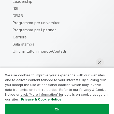
Leadership
RSI
DEI&B
Programma per universitari
Programma per i partner
Carriere
Sala stampa
Uffici in tutto il mondo/Contatti
We use cookies to improve your experience with our websites
Qlik Community
and to deliver content tailored to your interests. By clicking ‘Ok’,
you accept the use of additional cookies which may involve
data transmission to third parties. Refer to our Privacy & Cookie
Contratti
Termini del prodotto
Notice or click ‘More Information’ for details on cookie usage on
Legal Policies
Note Legali
our sites.
Privacy & Cookie Notice
Chatta ora
Termini di utilizzo
Marchi
Do Not Share My Info
Ok
Copyright © 1993-2026 QlikTech International AB. Tutti i