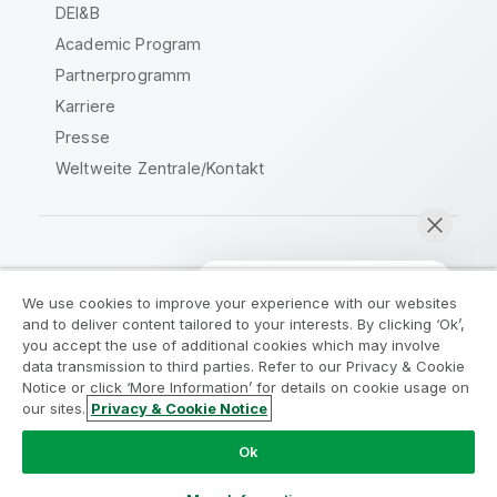
DEI&B
Academic Program
Partnerprogramm
Karriere
Presse
Weltweite Zentrale/Kontakt
Qlik Community
We use cookies to improve your experience with our websites
and to deliver content tailored to your interests. By clicking ‘Ok’,
Rechtliche Vereinbarungen
you accept the use of additional cookies which may involve
data transmission to third parties. Refer to our Privacy & Cookie
Produktbedingungen
Legal Policies
Notice or click ‘More Information’ for details on cookie usage on
Legal Policies
Benutzungsbedingungen
our sites.
Privacy & Cookie Notice
Jetzt chatten
Marken
Do Not Share My Info
Ok
Copyright © 1993-2026 QlikTech International AB. Alle
Rechte vorbehalten.