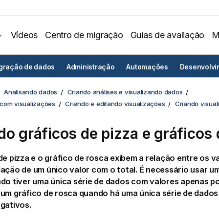
Vídeos
Centro de migração
Guias de avaliação
M
egração de dados
Administração
Automações
Desenvolvi
Analisando dados
Criando análises e visualizando dados
com visualizações
Criando e editando visualizações
Criando visua
do gráficos de pizza e gráficos
de pizza e o gráfico de rosca exibem a relação entre os v
ação de um único valor com o total. É necessário usar um
do tiver uma única série de dados com valores apenas po
um gráfico de rosca quando há uma única série de dados 
gativos.