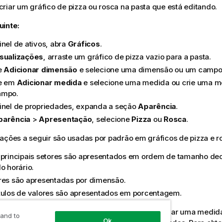
riar um gráfico de pizza ou rosca na
pasta
que está editando.
uinte:
inel de ativos, abra
Gráficos
.
isualizações
, arraste um gráfico de pizza vazio para a pasta.
e
Adicionar dimensão
e selecione uma dimensão ou um campo
e em
Adicionar medida
e selecione uma medida ou crie uma me
ampo.
inel de propriedades, expanda a seção
Aparência
.
parência
>
Apresentação
, selecione
Pizza
ou
Rosca
.
ações a seguir são usadas por padrão em gráficos de pizza e r
 principais setores são apresentados em ordem de tamanho de
o horário.
res são apresentadas por dimensão.
tulos de valores são apresentados em porcentagem.
riar o gráfico de pizza, você pode querer adicionar uma medida
 and to
Ok