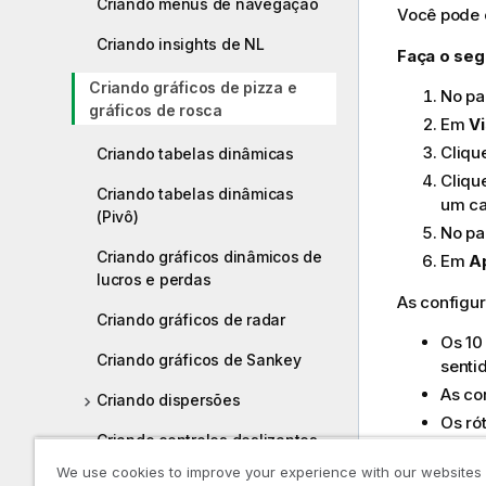
Criando menus de navegação
Você pode c
Criando insights de NL
Faça o seg
Criando gráficos de pizza e
No pa
gráficos de rosca
Em
V
Cliqu
Criando tabelas dinâmicas
Cliqu
Criando tabelas dinâmicas
um c
(Pivô)
No pa
Criando gráficos dinâmicos de
Em
A
lucros e perdas
As configur
Criando gráficos de radar
Os 10
Criando gráficos de Sankey
sentid
As co
Criando dispersões
Os ró
Criando controles deslizantes
Depois de c
We use cookies to improve your experience with our websites
Criando tabelas estáticas