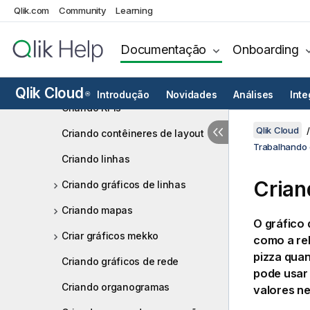
Criando mostradores
Qlik.com
Community
Learning
Criando gráficos de grade
Documentação
Onboarding
Criando histogramas
Criando objetos de imagem
Qlik Cloud
Introdução
Novidades
Análises
Int
®
Criando KPIs
Qlik Cloud
Criando contêineres de layout
Trabalhando 
Criando linhas
Crian
Criando gráficos de linhas
Criando mapas
O gráfico 
Criar gráficos mekko
como a rel
pizza quan
Criando gráficos de rede
pode usar 
Criando organogramas
valores ne