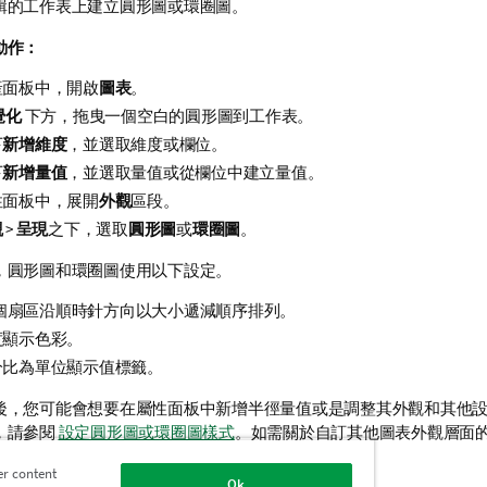
輯的
工作表
上建立圓形圖或環圈圖。
動作：
產面板中，開啟
圖表
。
覺化
下方，拖曳一個空白的圓形圖到工作表。
下
新增維度
，並選取維度或欄位。
下
新增量值
，並選取量值或從欄位中建立量值。
性面板中，展開
外觀
區段。
觀
>
呈現
之下，選取
圓形圖
或
環圈圖
。
，圓形圖和環圈圖使用以下設定。
0 個扇區沿順時針方向以大小遞減順序排列。
度顯示色彩。
分比為單位顯示值標籤。
後，您可能會想要在屬性面板中新增半徑量值或是調整其外觀和其他
，請參閱
設定圓形圖或環圈圖樣式
。如需關於自訂其他圖表外觀層面
。
er content
Ok