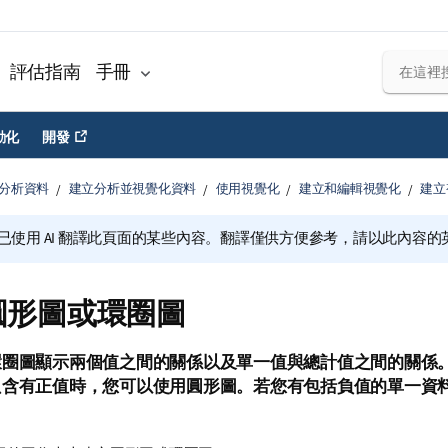
評估指南
手冊
動化
開發
分析資料
建立分析並視覺化資料
使用視覺化
建立和編輯視覺化
建立
已使用 AI 翻譯此頁面的某些內容。翻譯僅供方便參考，請以此內容
圓形圖或環圈圖
環圈圖顯示兩個值之間的關係以及單一值與總計值之間的關係
只含有正值時，您可以使用圓形圖。若您有包括負值的單一資
。