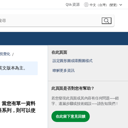
Qlik 資源
中文（台灣） (變更)
在此頁面
視覺化
設定圓形圖或環圈圖樣式
的英文版本為主。
瞭解更多資訊
此頁面是否對您有幫助？
若您發現此頁面或其內容有任何問題——錯
。當您有單一資料
字、遺漏步驟或技術錯誤——請告知我們！
料系列，則可以使
在此留下意見回饋