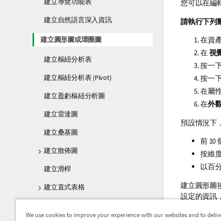
建立導覽功能表
您可以在編
建立自然語言深入資訊
請執行下列
建立圓形圖或環圈圖
在資
在
視
建立樞紐分析表
按一
建立樞紐分析表 (Pivot)
按一
在屬
建立盈虧樞紐分析圖
在
外
建立雷達圖
預設情況下
建立桑基圖
前 1
建立散佈圖
按維
以百
建立滑桿
建立圓形圖
建立直式表格
設定的資訊
正在建立表格
視覺化外觀
We use cookies to improve your experience with our websites and to deliv