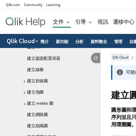
建立量測計
Qlik.com
Community
Learning
建立格線圖
文件
引導
視訊
遷移中心
建立直方圖
建立影像物件
Qlik Cloud
簡介
新功能
分析
資料整合
管理
自
®
建立 KPI
Qlik Cloud
建立版面配置容器
建立線條
可能
建立折線圖
建立地圖
建立
建立 mekko 圖
圓形圖和
建立網路圖
序列並且
用環圈圖
建立組織圖