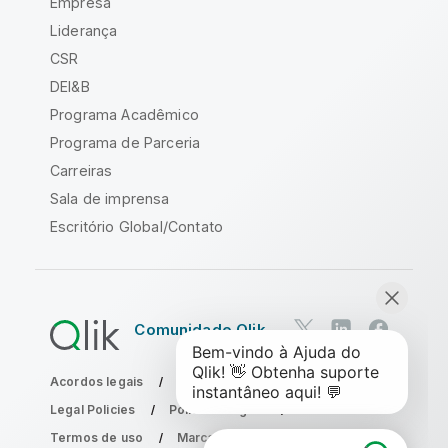
Empresa
Liderança
CSR
DEI&B
Programa Acadêmico
Programa de Parceria
Carreiras
Sala de imprensa
Escritório Global/Contato
Comunidade Qlik
Acordos legais
Termos do produto
Legal Policies
Políticas Legais
Termos de uso
Marcas comerciais