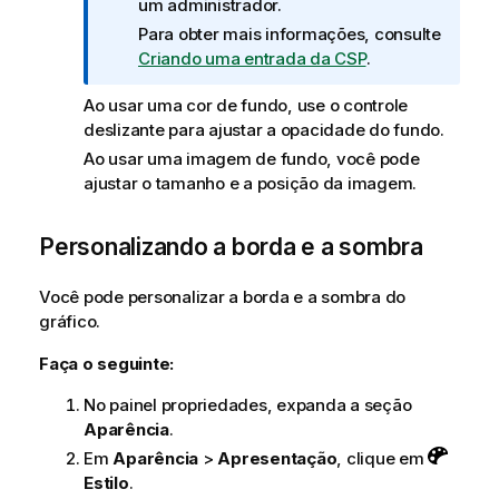
o
um administrador.
r
Para obter mais informações, consulte
m
Criando uma entrada da CSP
.
a
t
Ao usar uma cor de fundo, use o controle
i
deslizante para ajustar a opacidade do fundo.
v
Ao usar uma imagem de fundo, você pode
a
ajustar o tamanho e a posição da imagem.
Personalizando a borda e a sombra
Você pode personalizar a borda e a sombra do
gráfico.
Faça o seguinte:
No painel propriedades, expanda a seção
Aparência
.
Em
Aparência
>
Apresentação
, clique em
Estilo
.