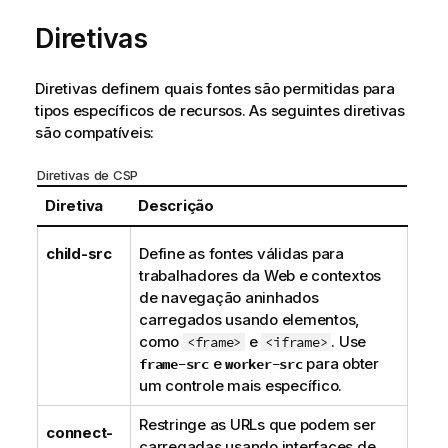
Diretivas
Diretivas definem quais fontes são permitidas para
tipos específicos de recursos. As seguintes diretivas
são compatíveis:
Diretivas de
CSP
Diretiva
Descrição
child-src
Define as fontes válidas para
trabalhadores da Web e contextos
de navegação aninhados
carregados usando elementos,
como
e
. Use
<frame>
<iframe>
e
para obter
frame-src
worker-src
um controle mais específico.
Restringe as URLs que podem ser
connect-
carregadas usando interfaces de