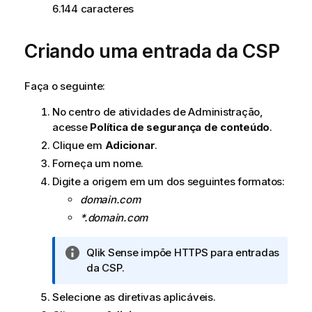
6.144 caracteres
Criando uma entrada da
CSP
Faça o seguinte:
No centro de atividades de
Administração
,
acesse
Política de segurança de conteúdo
.
Clique em
Adicionar
.
Forneça um nome.
Digite a origem em um dos seguintes formatos:
domain.com
*.domain.com
N
Qlik Sense
impõe HTTPS para entradas
o
da
CSP
.
t
Selecione as diretivas aplicáveis.
a