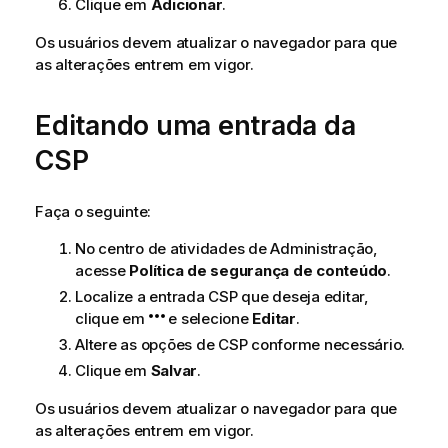
i
Clique em
Adicionar
.
n
Os usuários devem atualizar o navegador para que
f
as alterações entrem em vigor.
o
r
m
Editando uma entrada da
a
CSP
t
i
v
Faça o seguinte:
a
No centro de atividades de
Administração
,
acesse
Política de segurança de conteúdo
.
Localize a entrada
CSP
que deseja editar,
clique em
e selecione
Editar
.
Altere as opções de
CSP
conforme necessário.
Clique em
Salvar
.
Os usuários devem atualizar o navegador para que
as alterações entrem em vigor.