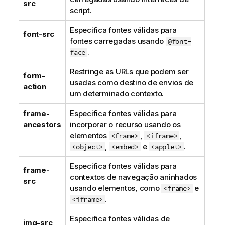
src
script.
Especifica fontes válidas para
font-src
fontes carregadas usando
@font-
.
face
Restringe as URLs que podem ser
form-
usadas como
destino
de envios de
action
um determinado contexto.
frame-
Especifica fontes válidas para
ancestors
incorporar o recurso usando os
elementos
,
,
<frame>
<iframe>
,
e
.
<object>
<embed>
<applet>
Especifica fontes válidas para
frame-
contextos de navegação aninhados
src
usando elementos, como
e
<frame>
.
<iframe>
Especifica fontes válidas de
img-src