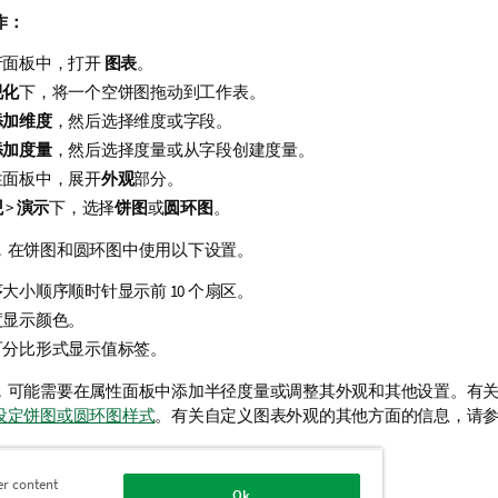
作：
产面板中，打开
图表
。
视化
下，将一个空饼图拖动到工作表。
添加维度
，然后选择维度或字段。
添加度量
，然后选择度量或从字段创建度量。
性面板中，展开
外观
部分。
观
>
演示
下，选择
饼图
或
圆环图
。
，在饼图和圆环图中使用以下设置。
大小顺序顺时针显示前 10 个扇区。
度显示颜色。
百分比形式显示值标签。
，可能需要在属性面板中添加半径度量或调整其外观和其他设置。
有
设定饼图或圆环图样式
。有关自定义图表外观的其他方面的信息，请
er content
Ok