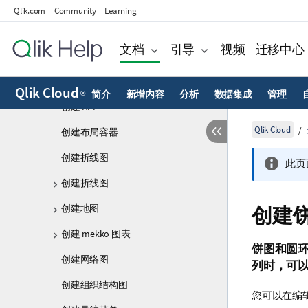
创建表盘
Qlik.com
Community
Learning
创建网格图
文档
引导
视频
迁移中心
创建直方图
创建图像对象
Qlik Cloud
简介
新增内容
分析
数据集成
管理
®
创建 KPI
Qlik Cloud
创建布局容器
创建折线图
此页
创建折线图
创建地图
创建
创建 mekko 图表
饼图和圆
创建网络图
列时，可
创建组织结构图
您可以在编