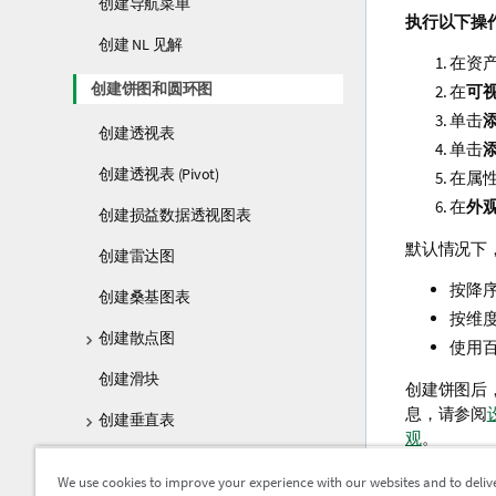
创建导航菜单
执行以下操
创建 NL 见解
在资
创建饼图和圆环图
在
可
单击
创建透视表
单击
创建透视表 (Pivot)
在属
在
外
创建损益数据透视图表
默认情况下
创建雷达图
按降序
创建桑基图表
按维
创建散点图
使用
创建滑块
创建饼图后
息，请参阅
创建垂直表
观
。
创建表格
We use cookies to improve your experience with our websites and to deliv