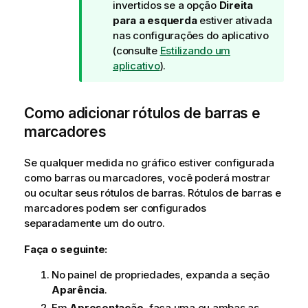
d
invertidos se a opção
Direita
e
para a esquerda
estiver ativada
d
nas configurações do aplicativo
i
(consulte
Estilizando um
c
aplicativo
).
a
Como adicionar rótulos de barras e
marcadores
Se qualquer medida no gráfico estiver configurada
como barras ou marcadores, você poderá mostrar
ou ocultar seus rótulos de barras. Rótulos de barras e
marcadores podem ser configurados
separadamente um do outro.
Faça o seguinte:
No painel de propriedades, expanda a seção
Aparência
.
Em
Apresentação
, faça uma ou ambas as