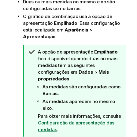
Duas ou mais medidas no mesmo eixo são
configuradas como barras.
O gráfico de combinação usa a opção de
apresentação
Empilhado
. Essa configuração
está localizada em
Aparência
>
Apresentação
.
N
A opção de apresentação
Empilhado
o
fica disponível quando duas ou mais
t
medidas têm as seguintes
a
configurações em
Dados
>
Mais
d
propriedades
:
e
As medidas são configuradas como
d
Barras
.
i
As medidas aparecem no mesmo
c
eixo.
a
Para obter mais informações, consulte
Configuração da apresentação das
medidas
.