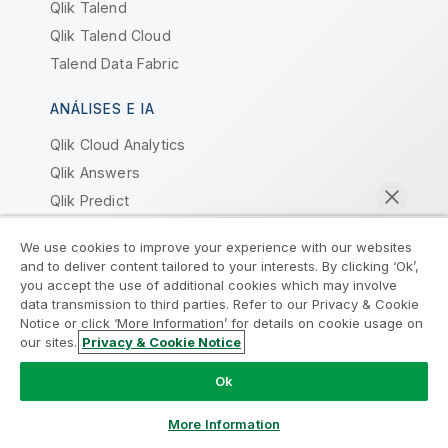
Qlik Talend
Qlik Talend Cloud
Talend Data Fabric
ANÁLISES E IA
Qlik Cloud Analytics
Qlik Answers
Qlik Predict
Qlik Automate
We use cookies to improve your experience with our websites
and to deliver content tailored to your interests. By clicking ‘Ok’,
Por Que A Qlik?
you accept the use of additional cookies which may involve
data transmission to third parties. Refer to our Privacy & Cookie
Por que a Qlik
Notice or click ‘More Information’ for details on cookie usage on
our sites.
Privacy & Cookie Notice
Confiança e Segurança
Bater papo agora
Confiança e Privacidade
Ok
Confiança e IA
More Information
Por que a Qlik para IA