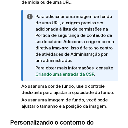
de mídia ou de uma URL.
N
Para adicionar uma imagem de fundo
o
de uma URL, a origem precisa ser
t
adicionada à lista de permissões na
a
Política de segurança de conteúdo de
i
seu locatário. Adicione a origem com a
n
diretiva
img-src
. Isso é feito no centro
f
de atividades de
Administração
por
o
um administrador.
r
Para obter mais informações, consulte
m
Criando uma entrada da CSP
.
a
t
Ao usar uma cor de fundo, use o controle
i
deslizante para ajustar a opacidade do fundo.
v
Ao usar uma imagem de fundo, você pode
a
ajustar o tamanho e a posição da imagem.
Personalizando o contorno do