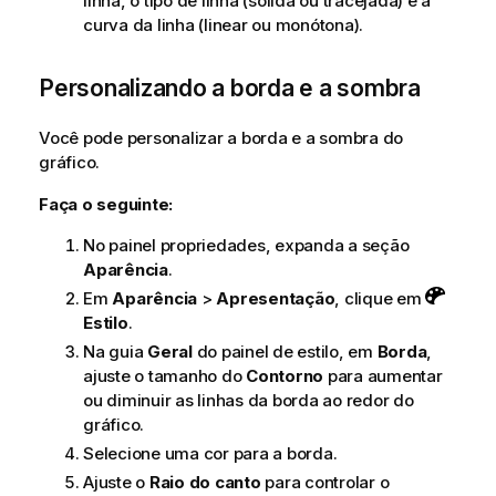
linha, o tipo de linha (sólida ou tracejada) e a
curva da linha (linear ou monótona).
Personalizando a borda e a sombra
Você pode personalizar a borda e a sombra do
gráfico.
Faça o seguinte:
No painel propriedades, expanda a seção
Aparência
.
Em
Aparência
>
Apresentação
, clique em
Estilo
.
Na guia
Geral
do painel de estilo, em
Borda
,
ajuste o tamanho do
Contorno
para aumentar
ou diminuir as linhas da borda ao redor do
gráfico.
Selecione uma cor para a borda.
Ajuste o
Raio do canto
para controlar o