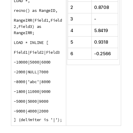
LOAD *,
2
0.8708
recno() as RangeID,
3
-
RangeIRR(Field1,Field
2,Field3) as
4
5.8419
RangeIRR;
5
0.9318
LOAD * INLINE [
Field1|Field2|Field3
6
-0.2566
-10000|5000|6000
-2000|NULL|7000
-8000|'abc'|8000
-1800|11000|9000
-5000|5000|9000
-9000|4000|2000
] (delimiter is '|');