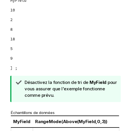
MyField
10
2
8
18
5
9
] ;
N
Désactivez la fonction de tri de
MyField
pour
o
vous assurer que l'exemple fonctionne
t
comme prévu.
e
C
Échantillons de données
o
n
MyField
RangeMode(Above(MyField,0,3))
s