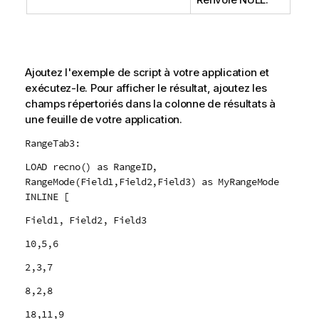
Ajoutez l'exemple de script à votre application et
exécutez-le. Pour afficher le résultat, ajoutez les
champs répertoriés dans la colonne de résultats à
une feuille de votre application.
RangeTab3:
LOAD recno() as RangeID,
RangeMode(Field1,Field2,Field3) as MyRangeMode
INLINE [
Field1, Field2, Field3
10,5,6
2,3,7
8,2,8
18,11,9