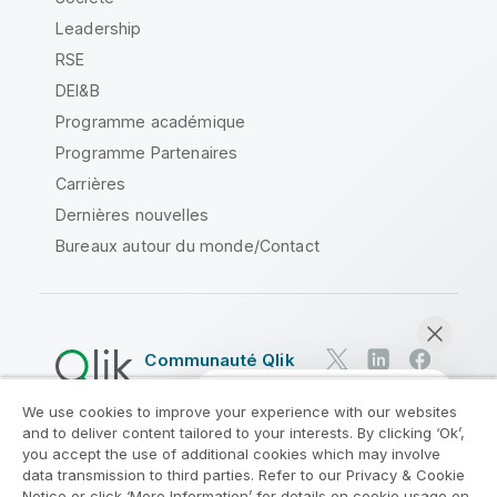
Leadership
RSE
DEI&B
Programme académique
Programme Partenaires
Carrières
Dernières nouvelles
Bureaux autour du monde/Contact
Communauté Qlik
We use cookies to improve your experience with our websites
Contrats juridiques
and to deliver content tailored to your interests. By clicking ‘Ok’,
Conditions d'utilisation des produits
you accept the use of additional cookies which may involve
data transmission to third parties. Refer to our Privacy & Cookie
Legal Policies
Conditions légales
Notice or click ‘More Information’ for details on cookie usage on