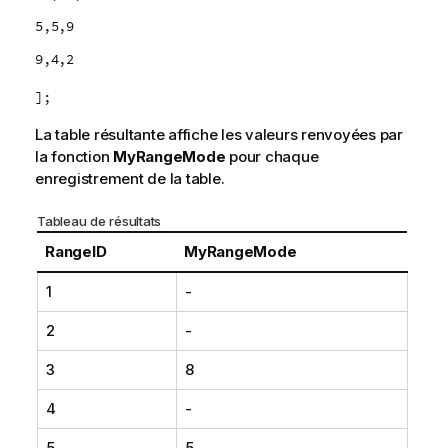
5,5,9
9,4,2
];
La table résultante affiche les valeurs renvoyées par
la fonction
MyRangeMode
pour chaque
enregistrement de la table.
Tableau de résultats
RangeID
MyRangeMode
1
-
2
-
3
8
4
-
5
5