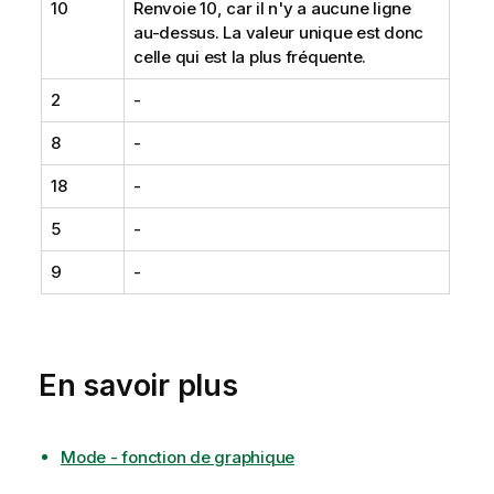
10
Renvoie 10, car il n'y a aucune ligne
e
au-dessus. La valeur unique est donc
i
celle qui est la plus fréquente.
l
2
-
8
-
18
-
5
-
9
-
En savoir plus
Mode - fonction de graphique