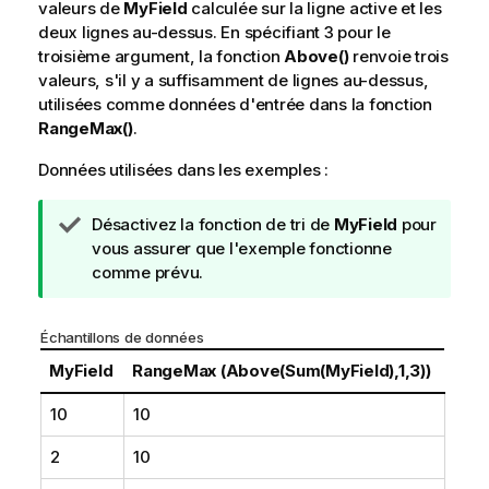
valeurs de
MyField
calculée sur la ligne active et les
deux lignes au-dessus. En spécifiant
3
pour le
troisième argument, la fonction
Above()
renvoie trois
valeurs, s'il y a suffisamment de lignes au-dessus,
utilisées comme données d'entrée dans la fonction
RangeMax()
.
Données utilisées dans les exemples :
N
Désactivez la fonction de tri de
MyField
pour
o
vous assurer que l'exemple fonctionne
t
comme prévu.
e
C
Échantillons de données
o
n
MyField
RangeMax (Above(Sum(MyField),1,3))
s
10
10
e
i
2
10
l