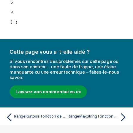
5
9
] ;
Cette page vous a-t-elle aidé ?
Si vous rencontrez des problèmes sur cette page ou
dans son contenu – une faute de frappe, une étape
manquante ou une erreur technique – faites-le-nous
savoir.
Laissez vos commentaires ici
RangeKurtosis Fonction de script et de graphique
RangeMaxString Fonction de script et de graphique