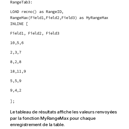
RangeTab3:
LOAD recno() as RangeID,
RangeMax(Field1,Field2,Field3) as MyRangeMax
INLINE [
Field1, Field2, Field3
10,5,6
2,3,7
8,2,8
18,11,9
5,5,9
9,4,2
];
Le tableau de résultats affiche les valeurs renvoyées
par la fonction
MyRangeMax
pour chaque
enregistrement de la table.