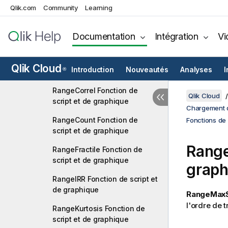
Qlik.com
Community
Learning
Fonctions mathématiques
Fonctions NULL
Documentation
Intégration
Vi
Fonctions de plage
RangeAvg Fonction de script
Qlik Cloud
Introduction
Nouveautés
Analyses
I
®
et de graphique
RangeCorrel Fonction de
Qlik Cloud
script et de graphique
Chargement d
RangeCount Fonction de
Fonctions de 
script et de graphique
Rang
RangeFractile Fonction de
script et de graphique
graph
RangeIRR Fonction de script et
de graphique
RangeMaxSt
l'ordre de t
RangeKurtosis Fonction de
script et de graphique