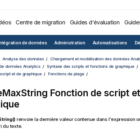
déos
Centre de migration
Guides d'évaluation
Guide
ntégration de données
Administration
Automatisations
Dé
Analyse des données
Chargement et modélisation des données Analy
e données Analytics
Syntaxe des scripts et fonctions de graphique
script et de graphique
Fonctions de plage
eMaxString
Fonction de script e
ique
ring()
renvoie la dernière valeur contenue dans l'expression o
ri du texte.