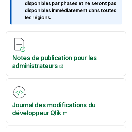
o
disponibles par phases et ne seront pas
t
disponibles immédiatement dans toutes
e
les régions.
I
n
f
o
r
m
Notes de publication pour les
a
administrateurs
t
i
o
n
s
Journal des modifications du
développeur Qlik