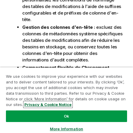
des tables de modifications à l'aide de suffixes
configurables et de préfixes de colonne d'en-
tête.
Gestion des colonnes d'en-tête :
excluez des
colonnes de métadonnées système spécifiques
des tables de modifications afin de réduire les
besoins en stockage, ou conservez toutes les
colonnes d'en-tête pour obtenir des
informations d'audit complètes.
Comportement flexible de Chargement
complet :
déterminez le mode de traitement
We use cookies to improve your experience with our websites
des tables de modifications existantes lors du
and to deliver content tailored to your interests. By clicking ‘Ok’,
démarrage d'un Chargement complet :
you accept the use of additional cookies which may involve
ABANDONNER et CRÉER, supprimer uniquement
data transmission to third parties. Refer to our Privacy & Cookie
Notice or click ‘More Information’ for details on cookie usage on
les anciennes modifications ou conserver
our sites.
Privacy & Cookie Notice
toutes les modifications historiques.
Discuter maintenant
Réorganisation des paramètres :
les
Ok
paramètres de partitionnement des données de
modification ont été déplacés de l'onglet
More Information