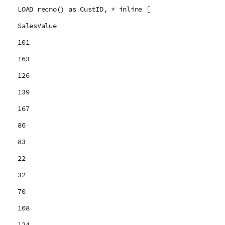
LOAD recno() as CustID, * inline [
SalesValue
101
163
126
139
167
86
83
22
32
70
108
124