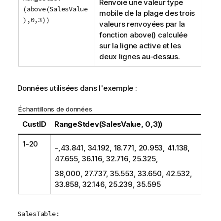
Renvoie une valeur type
(above(SalesValue
mobile de la plage des trois
),0,3))
valeurs renvoyées par la
fonction
above()
calculée
sur la ligne active et les
deux lignes au-dessus.
Données utilisées dans l'exemple :
Échantillons de données
CustID
RangeStdev(SalesValue, 0,3))
1-20
-,43.841, 34.192, 18.771, 20.953, 41.138,
47.655, 36.116, 32.716, 25.325,
38,000, 27.737, 35.553, 33.650, 42.532,
33.858, 32.146, 25.239, 35.595
SalesTable: