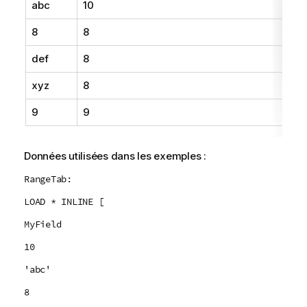
l
abc
10
8
8
def
8
xyz
8
9
9
Données utilisées dans les exemples :
RangeTab:
LOAD * INLINE [
MyField
10
'abc'
8