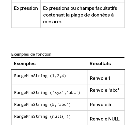
Expression
Expressions ou champs facultatifs
contenant la plage de données à
mesurer.
Exemples de fonction
Exemples
Résultats
RangeMinString (1,2,4)
Renvoie 1
Renvoie '
abc
'
RangeMinString ('xyz','abc')
RangeMinString (5,'abc')
Renvoie 5
RangeMinString (null( ))
Renvoie
NULL