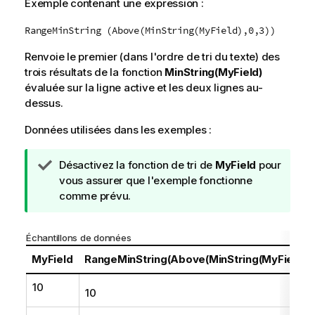
Exemple contenant une expression :
RangeMinString (Above(MinString(MyField),0,3))
Renvoie le premier (dans l'ordre de tri du texte) des
trois résultats de la fonction
MinString(MyField)
évaluée sur la ligne active et les deux lignes au-
dessus.
Données utilisées dans les exemples :
N
Désactivez la fonction de tri de
MyField
pour
o
vous assurer que l'exemple fonctionne
t
comme prévu.
e
C
Échantillons de données
o
n
MyField
RangeMinString(Above(MinString(MyField),0
s
10
e
10
i