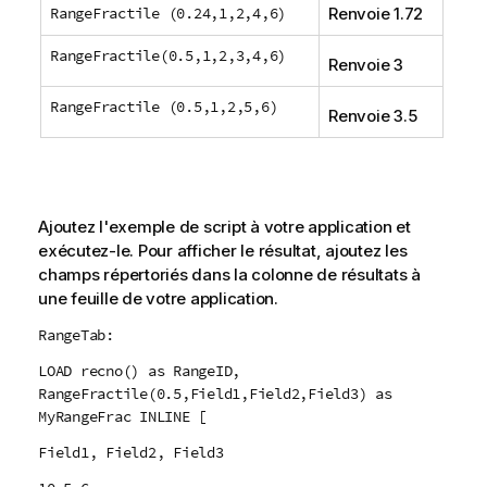
RangeFractile (0.24,1,2,4,6)
Renvoie 1.72
RangeFractile(0.5,1,2,3,4,6)
Renvoie 3
RangeFractile (0.5,1,2,5,6)
Renvoie 3.5
Ajoutez l'exemple de script à votre application et
exécutez-le. Pour afficher le résultat, ajoutez les
champs répertoriés dans la colonne de résultats à
une feuille de votre application.
RangeTab:
LOAD recno() as RangeID,
RangeFractile(0.5,Field1,Field2,Field3) as
MyRangeFrac INLINE [
Field1, Field2, Field3