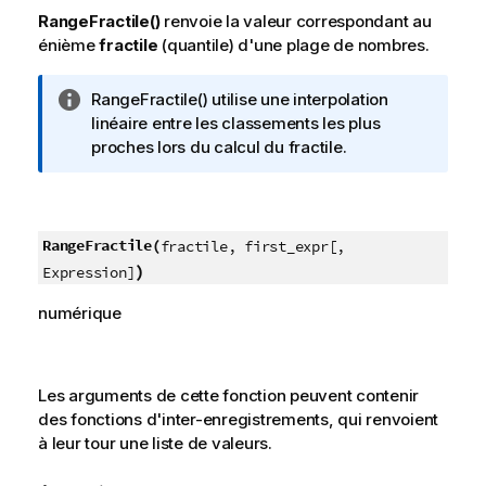
RangeFractile()
renvoie la valeur correspondant au
énième
fractile
(quantile) d'une plage de nombres.
N
RangeFractile()
utilise une interpolation
o
linéaire entre les classements les plus
t
proches lors du calcul du fractile.
e
I
n
f
RangeFractile(
fractile, first_expr[,
o
)
Expression]
r
numérique
m
a
t
i
Les arguments de cette fonction peuvent contenir
o
des fonctions d'inter-enregistrements, qui renvoient
n
à leur tour une liste de valeurs.
s