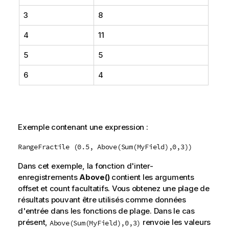
3
8
4
11
5
5
6
4
Exemple contenant une expression :
RangeFractile (0.5, Above(Sum(MyField),0,3))
Dans cet exemple, la fonction d'inter-
enregistrements
Above()
contient les arguments
offset
et
count
facultatifs. Vous obtenez une plage de
résultats pouvant être utilisés comme données
d'entrée dans les fonctions de plage. Dans le cas
présent,
renvoie les valeurs
Above(Sum(MyField),0,3)