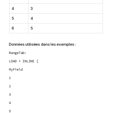
4
3
5
4
6
5
Données utilisées dans les exemples :
RangeTab:
LOAD * INLINE [
MyField
1
2
3
4
5