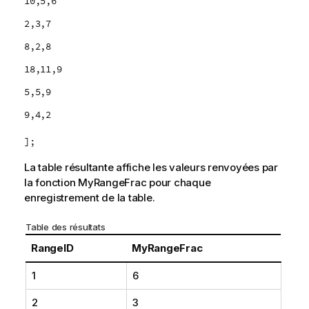
10,5,6
2,3,7
8,2,8
18,11,9
5,5,9
9,4,2
];
La table résultante affiche les valeurs renvoyées par
la fonction
MyRangeFrac
pour chaque
enregistrement de la table.
Table des résultats
RangeID
MyRangeFrac
1
6
2
3