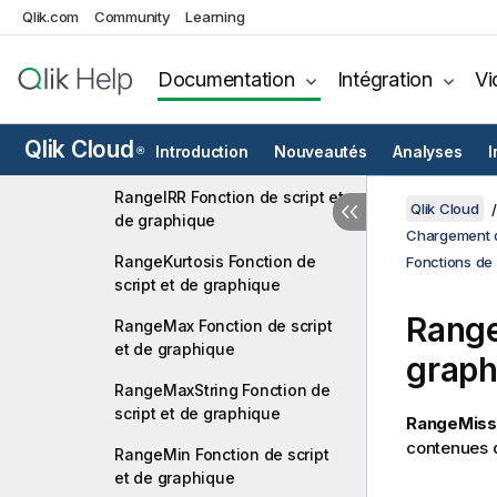
RangeCorrel Fonction de
Qlik.com
Community
Learning
script et de graphique
RangeCount Fonction de
Documentation
Intégration
Vi
script et de graphique
RangeFractile Fonction de
Qlik Cloud
Introduction
Nouveautés
Analyses
I
®
script et de graphique
RangeIRR Fonction de script et
Qlik Cloud
de graphique
Chargement d
RangeKurtosis Fonction de
Fonctions de 
script et de graphique
Rang
RangeMax Fonction de script
et de graphique
graph
RangeMaxString Fonction de
script et de graphique
RangeMiss
contenues d
RangeMin Fonction de script
et de graphique