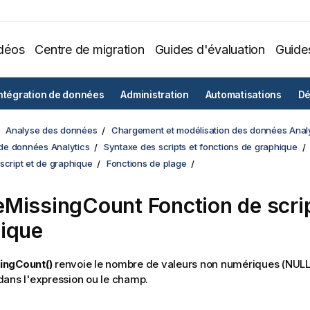
déos
Centre de migration
Guides d'évaluation
Guide
ntégration de données
Administration
Automatisations
Dé
Analyse des données
Chargement et modélisation des données Analy
e données Analytics
Syntaxe des scripts et fonctions de graphique
script et de graphique
Fonctions de plage
eMissingCount
Fonction de scrip
ique
ingCount()
renvoie le nombre de valeurs non numériques (
NUL
ans l'expression ou le champ.