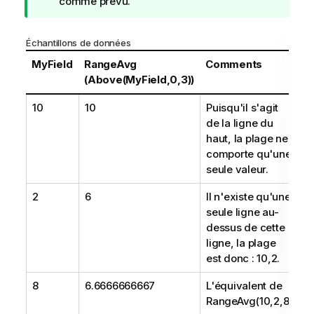
t
comme prévu.
e
C
Échantillons de données
o
n
MyField
RangeAvg
Comments
s
(Above(MyField,0,3))
e
10
10
Puisqu'il s'agit
i
de la ligne du
l
haut, la plage ne
comporte qu'une
seule valeur.
2
6
Il n'existe qu'une
seule ligne au-
dessus de cette
ligne, la plage
est donc :
10,2
.
8
6.6666666667
L'équivalent de
RangeAvg(10,2,8)