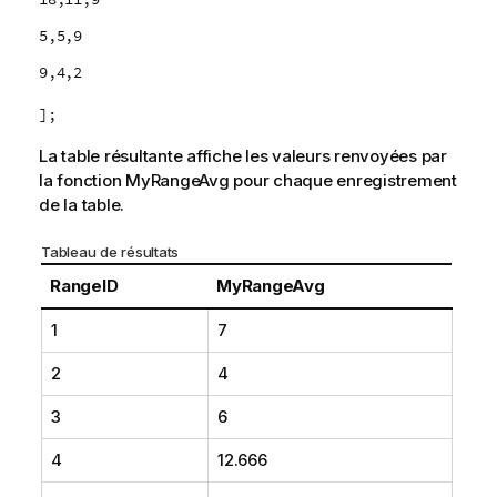
5,5,9
9,4,2
];
La table résultante affiche les valeurs renvoyées par
la fonction
MyRangeAvg
pour chaque enregistrement
de la table.
Tableau de résultats
RangeID
MyRangeAvg
1
7
2
4
3
6
4
12.666