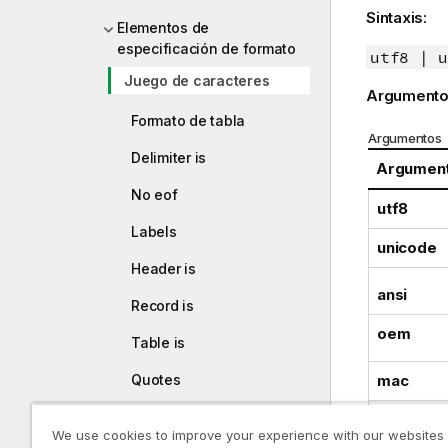
Sintaxis:
Elementos de
especificación de formato
utf8 | u
Juego de caracteres
Argumento
Formato de tabla
Argumentos
Delimiter is
Argumen
No eof
utf8
Labels
unicode
Header is
ansi
Record is
oem
Table is
Quotes
mac
XML
codepage
We use cookies to improve your experience with our websites