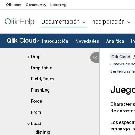
Create relationship
Qlik.com
Community
Learning
Declare
Documentación
Incorporación
Derive
Directory
Qlik Cloud
Introducción
Novedades
Analítica
I
®
Disconnect
Drop
Qlik Cloud
Sintaxis de s
Drop table
Sentencias ha
Field/Fields
Juego
FlushLog
Force
Character s
de caracter
From
Los especi
Load
embargo, n
distinct