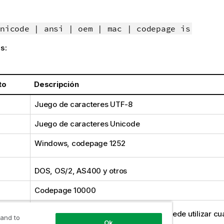
nicode | ansi | oem | mac | codepage is
s:
to
Descripción
Juego de caracteres
UTF-8
Juego de caracteres
Unicode
Windows
, codepage
1252
DOS
,
OS/2
,
AS400
y otros
Codepage
10000
 is
Con el especificador
codepage
, se puede utilizar cu
 and to
Ok