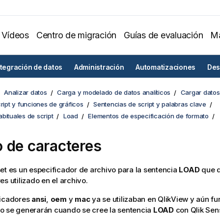
Vídeos
Centro de migración
Guías de evaluación
Ma
ntegración de datos
Administración
Automatizaciones
Des
Analizar datos
Carga y modelado de datos analíticos
Cargar datos 
cript y funciones de gráficos
Sentencias de script y palabras clave
bituales de script
Load
Elementos de especificación de formato
 de caracteres
et es un especificador de archivo para la sentencia
LOAD
que d
es utilizado en el archivo.
ficadores
ansi
,
oem
y
mac
ya se utilizaban en
QlikView
y aún fu
o se generarán cuando se cree la sentencia
LOAD
con
Qlik Sen