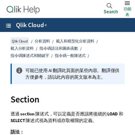
功能
Search
表
Qlik Cloud
®
Qlik Cloud
分析資料
載入和模型化分析資料
載入分析資料
指令碼語法和圖表函數
指令碼陳述式和關鍵字
指令碼一般陳述式
可能已使用 AI 翻譯此頁面的某些內容。翻譯僅供
方便參考，請以此內容的英文版本為主。
Section
透過
section
陳述式，可以定義是否應該將後續的
LOAD
和
SELECT
陳述式視為資料或存取權限的定義。
語法：