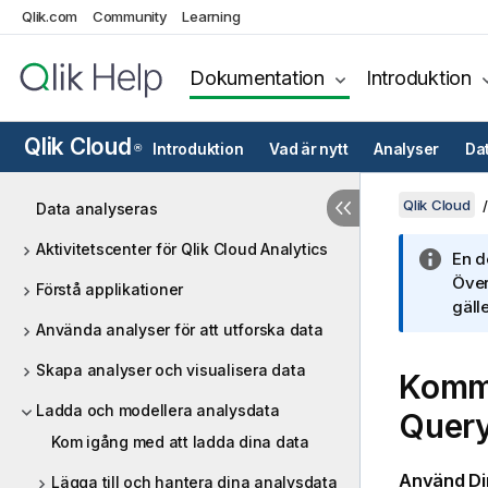
Qlik.com
Community
Learning
Dokumentation
Introduktion
Qlik Cloud
Introduktion
Vad är nytt
Analyser
Da
®
Qlik Cloud
Data analyseras
Aktivitetscenter för Qlik Cloud Analytics
En d
Över
Förstå applikationer
gälle
Använda analyser för att utforska data
Skapa analyser och visualisera data
Komma
Ladda och modellera analysdata
Quer
Kom igång med att ladda dina data
Använd
Di
Lägga till och hantera dina analysdata