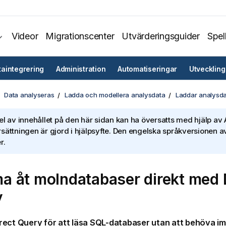
Videor
Migrationscenter
Utvärderingsguider
Spel
taintegrering
Administration
Automatiseringar
Utveckling
Data analyseras
Ladda och modellera analysdata
Laddar analysd
el av innehållet på den här sidan kan ha översatts med hjälp av A
sättningen är gjord i hjälpsyfte. Den engelska språkversionen av
r.
 åt molndatabaser direkt med
y
rect Query
för att läsa SQL-databaser utan att behöva im