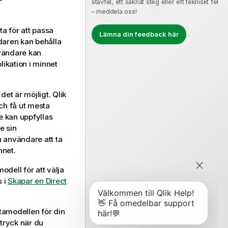
stavfel, ett saknat steg eller ett tekniskt fel
– meddela oss!
ta för att passa
Lämna din feedback här
daren kan behålla
nvändare kan
likation
i minnet
det är möjligt.
Qlik
och få ut mesta
e kan uppfyllas
e sin
a användare att ta
nnet.
modell
för att välja
s i
Skapar en Direct
tamodellen för din
ttryck när du