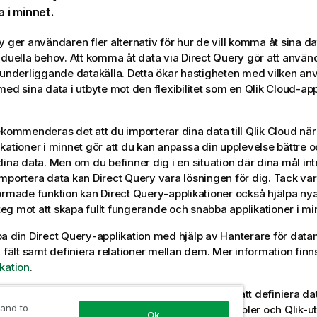
a i minnet.
y
ger användaren fler alternativ för hur de vill komma åt sina da
iduella behov. Att komma åt data via
Direct Query
gör att använ
 underliggande datakälla. Detta ökar hastigheten med vilken a
med sina data i utbyte mot den flexibilitet som en
Qlik Cloud
-
app
ekommenderas det att du importerar dina data till
Qlik Cloud
när 
ikationer i minnet gör att du kan anpassa din upplevelse bättre 
dina data. Men om du befinner dig i en situation där dina mål int
importera data kan
Direct Query
vara lösningen för dig. Tack var
formade funktion kan
Direct Query
-applikationer också hjälpa ny
 steg mot att skapa fullt fungerande och snabba applikationer i mi
pa din
Direct Query
-applikation med hjälp av
Hanterare för data
h fält samt definiera relationer mellan dem. Mer information finn
kation
.
 använda anpassad SQL i laddningsskriptet för att definiera da
 and to
y
-applikation. Detta gör att du kan använda variabler och Qlik-u
Ok