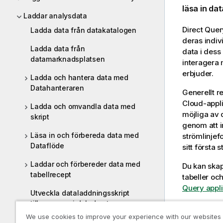
läsa in dat
Laddar analysdata
Direct Quer
Ladda data från datakatalogen
deras indiv
Ladda data från
data i dess
datamarknadsplatsen
interagera 
erbjuder.
Ladda och hantera data med
Datahanteraren
Generellt r
Cloud
-appl
Ladda och omvandla data med
möjliga av 
skript
genom att 
Läsa in och förbereda data med
strömlinje
Dataflöde
sitt första
Laddar och förbereder data med
Du kan ska
tabellrecept
tabeller oc
Query appli
Utveckla dataladdningsskript
tillsammans i delade utrymmen
Du kan även
We use cookies to improve your experience with our websites
Direct Quer