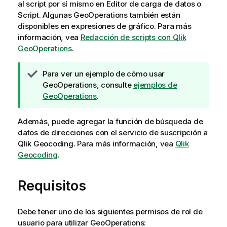
al script por sí mismo en
Editor de carga de datos
o
Script
. Algunas
GeoOperations
también están
disponibles en expresiones de gráfico. Para más
información, vea
Redacción de scripts con Qlik
GeoOperations
.
N
Para ver un ejemplo de cómo usar
o
GeoOperations
, consulte
ejemplos de
t
GeoOperations
.
a
d
Además, puede agregar la función de búsqueda de
e
datos de direcciones con el servicio de suscripción a
s
Qlik Geocoding
. Para más información, vea
Qlik
u
Geocoding
.
g
e
Requisitos
r
e
n
Debe tener uno de los siguientes permisos de rol de
c
usuario para utilizar
GeoOperations
: