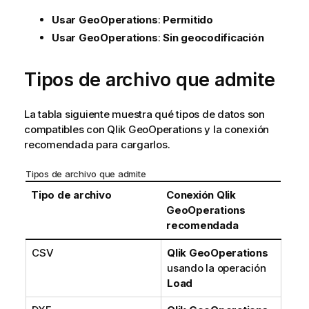
i
a
Usar
GeoOperations
:
Permitido
Usar
GeoOperations
:
Sin geocodificación
Tipos de archivo que admite
La tabla siguiente muestra qué tipos de datos son
compatibles con
Qlik GeoOperations
y la conexión
recomendada para cargarlos.
Tipos de archivo que admite
Tipo de archivo
Conexión
Qlik
GeoOperations
recomendada
CSV
Qlik GeoOperations
usando la operación
Load