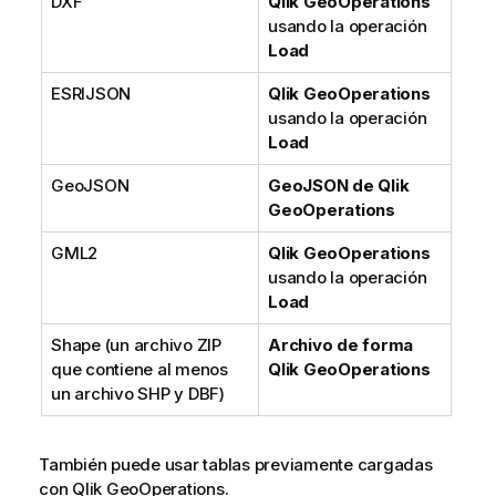
DXF
Qlik GeoOperations
usando la operación
Load
ESRIJSON
Qlik GeoOperations
usando la operación
Load
GeoJSON
GeoJSON de Qlik
GeoOperations
GML2
Qlik GeoOperations
usando la operación
Load
Shape (un archivo ZIP
Archivo de forma
que contiene al menos
Qlik GeoOperations
un archivo SHP y DBF)
También puede usar tablas previamente cargadas
con
Qlik GeoOperations
.