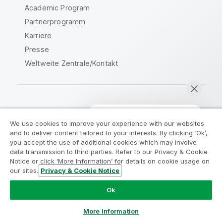
Academic Program
Partnerprogramm
Karriere
Presse
Weltweite Zentrale/Kontakt
Qlik Community
We use cookies to improve your experience with our websites
and to deliver content tailored to your interests. By clicking ‘Ok’,
Rechtliche Vereinbarungen
you accept the use of additional cookies which may involve
data transmission to third parties. Refer to our Privacy & Cookie
Produktbedingungen
Legal Policies
Notice or click ‘More Information’ for details on cookie usage on
Legal Policies
Benutzungsbedingungen
our sites.
Privacy & Cookie Notice
Jetzt chatten
Marken
Do Not Share My Info
Ok
Copyright © 1993-2026 QlikTech International AB. Alle
Rechte vorbehalten.
More Information