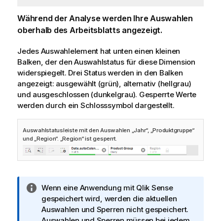
Während der Analyse werden Ihre Auswahlen
oberhalb des Arbeitsblatts angezeigt.
Jedes Auswahlelement hat unten einen kleinen
Balken, der den Auswahlstatus für diese Dimension
widerspiegelt. Drei Status werden in den Balken
angezeigt: ausgewählt (grün), alternativ (hellgrau)
und ausgeschlossen (dunkelgrau). Gesperrte Werte
werden durch ein Schlosssymbol dargestellt.
Auswahlstatusleiste mit den Auswahlen „Jahr“, „Produktgruppe“
und „Region“. „Region“ ist gesperrt.
I
Wenn eine Anwendung mit
Qlik Sense
n
gespeichert wird, werden die aktuellen
f
Auswahlen und Sperren nicht gespeichert.
o
Auswahlen und Sperren müssen bei jedem