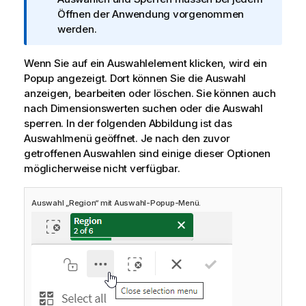
r
Öffnen der Anwendung vorgenommen
m
werden.
a
t
Wenn Sie auf ein Auswahlelement klicken, wird ein
i
Popup angezeigt. Dort können Sie die Auswahl
o
anzeigen, bearbeiten oder löschen. Sie können auch
n
nach Dimensionswerten suchen oder die Auswahl
s
sperren. In der folgenden Abbildung ist das
h
Auswahlmenü geöffnet. Je nach den zuvor
i
getroffenen Auswahlen sind einige dieser Optionen
n
möglicherweise nicht verfügbar.
w
e
Auswahl „Region“ mit Auswahl-Popup-Menü.
i
s