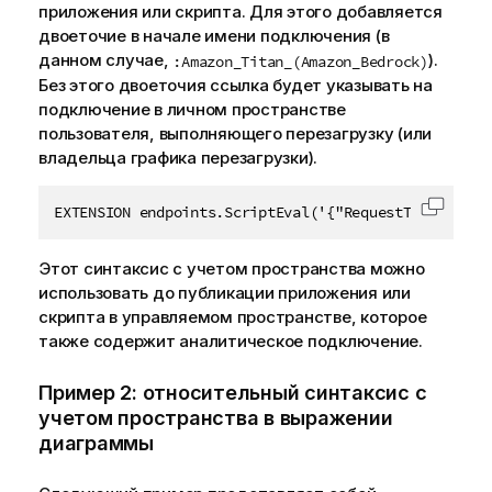
приложения или скрипта. Для этого добавляется
двоеточие в начале имени подключения (в
данном случае,
).
:Amazon_Titan_(Amazon_Bedrock)
Без этого двоеточия ссылка будет указывать на
подключение в
личном пространстве
пользователя, выполняющего перезагрузку (или
владельца графика перезагрузки).
EXTENSION endpoints.ScriptEval('{"RequestType":"end
Скопир
Этот синтаксис с учетом пространства можно
использовать до публикации приложения или
скрипта в управляемом пространстве, которое
также содержит аналитическое подключение.
Пример 2: относительный синтаксис с
учетом пространства в выражении
диаграммы