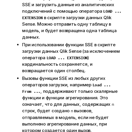
SSE и загрузить данные из аналитических
подключений с помощью оператора
LOAD ...
в
скрипте загрузки
данных
Qlik
EXTENSION
Sense
. Можно отправить одну таблицу в
модель, и будет возвращена одна таблица
данных.
При использовании функции SSE в скрипте
загрузки данных
Qlik Sense
(за исключением
оператора
)
LOAD ... EXTENSION
кардинальность
сохраняется, и
возвращается один столбец.
Вызовы функции SSE из любых других
операторов загрузки, например
Load ...
, поддерживают только скалярные
From ...
функции и функции
агрегирования
. Это
означает, что для данных, содержащих
n
строк, будет создано
вызовов,
n
отправляемых в модель, если не будет
выполнено агрегирование данных, при
котором создается один вызов.