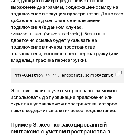
Следующий пример представляет собой
выражение диаграммы, содержащее ссылку на
подключение в текущем пространстве. Для этого
добавляется двоеточие в начале имени
подключения (в данном случае,
). Без этого
:Amazon_Titan_(Amazon_Bedrock)
двоеточия ссылка будет указывать на
подключение в личном пространстве
пользователя, выполняющего перезагрузку (или
владельца графика перезагрузки).
if(vQuestion <> '', endpoints.scriptAggrStr('{"Requ
Скопир
Этот синтаксис с учетом пространства можно
использовать до публикации приложения или
скрипта в управляемом пространстве, которое
также содержит аналитическое подключение.
Пример 3: жестко закодированный
синтаксис с учетом пространства в