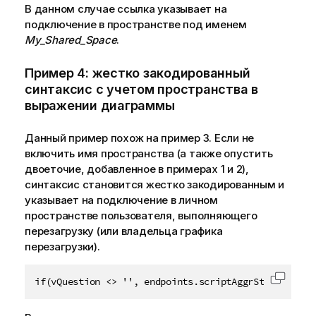
В данном случае ссылка указывает на
подключение в пространстве под именем
My_Shared_Space
.
Пример 4: жестко закодированный
синтаксис с учетом пространства в
выражении диаграммы
Данный пример похож на пример 3. Если не
включить имя пространства (а также опустить
двоеточие, добавленное в примерах 1 и 2),
синтаксис становится жестко закодированным и
указывает на подключение в
личном
пространстве
пользователя, выполняющего
перезагрузку (или владельца графика
перезагрузки).
if(vQuestion <> '', endpoints.scriptAggrStr('{"Requ
Скопир