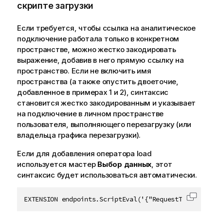
скрипте загрузки
Если требуется, чтобы ссылка на аналитическое
подключение работала только в конкретном
пространстве, можно жестко закодировать
выражение, добавив в него прямую ссылку на
пространство. Если не включить имя
пространства (а также опустить двоеточие,
добавленное в примерах 1 и 2), синтаксис
становится жестко закодированным и указывает
на подключение в
личном пространстве
пользователя, выполняющего перезагрузку (или
владельца графика перезагрузки).
Если для добавления оператора load
используется мастер
Выбор данных
, этот
синтаксис будет использоваться автоматически.
EXTENSION endpoints.ScriptEval('{"RequestType":"end
Скопир