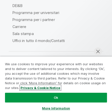
DEI&B
Programma per universitari
Programma per i partner
Carriere
Sala stampa
Uffici in tutto il mondo/Contatti
We use cookies to improve your experience with our websites
Qlik Community
and to deliver content tailored to your interests. By clicking ‘Ok’,
you accept the use of additional cookies which may involve
data transmission to third parties. Refer to our Privacy & Cookie
Contratti
Termini del prodotto
Notice or click ‘More Information’ for details on cookie usage on
Legal Policies
Note Legali
our sites.
Privacy & Cookie Notice
Chatta ora
Termini di utilizzo
Marchi
Do Not Share My Info
Ok
Copyright © 1993-2026 QlikTech International AB. Tutti i
diritti riservati.
More Information