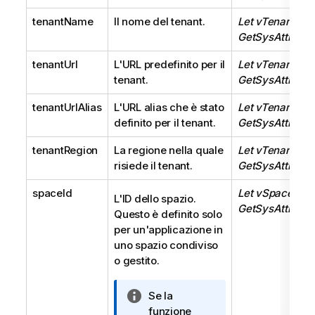
tenantName
Il nome del tenant.
Let vTenantNa
GetSysAttr('te
tenantUrl
L'URL predefinito per il
Let vTenantUrl 
tenant.
GetSysAttr('ten
tenantUrlAlias
L'URL alias che è stato
Let vTenantUrlA
definito per il tenant.
GetSysAttr('ten
tenantRegion
La regione nella quale
Let vTenantReg
risiede il tenant.
GetSysAttr('ten
spaceId
Let vSpaceId =
L'ID dello spazio.
GetSysAttr('spa
Questo è definito solo
per un'applicazione in
uno
spazio condiviso
o
gestito
.
N
Se la
o
funzione