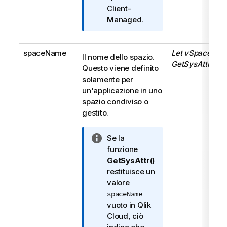
Client-
Managed
.
spaceName
Let vSpaceNam
Il nome dello spazio.
GetSysAttr('s
Questo viene definito
solamente per
un'applicazione in uno
spazio condiviso o
gestito.
N
Se la
o
funzione
t
GetSysAttr()
a
restituisce un
i
valore
n
spaceName
f
vuoto in
Qlik
o
Cloud
, ciò