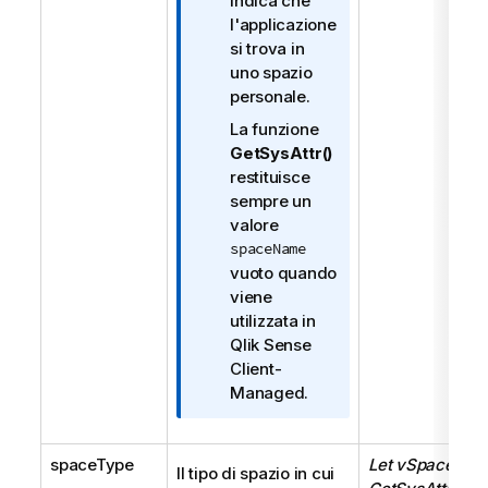
r
indica che
m
l'applicazione
a
si trova in
t
uno spazio
i
personale.
c
La funzione
a
GetSysAttr()
restituisce
sempre un
valore
spaceName
vuoto quando
viene
utilizzata in
Qlik Sense
Client-
Managed
.
spaceType
Let vSpaceTyp
Il tipo di spazio in cui