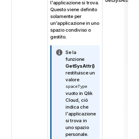
GetSysAttr('sp
l'applicazione si trova.
Questo viene definito
solamente per
un'applicazione in uno
spazio condiviso o
gestito.
N
Se la
o
funzione
t
GetSysAttr()
a
restituisce un
i
valore
n
spaceType
f
vuoto in
Qlik
o
Cloud
, ciò
r
indica che
m
l'applicazione
a
si trova in
t
uno spazio
i
personale.