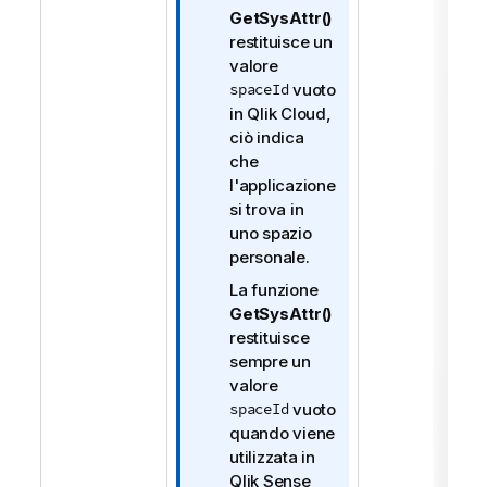
t
GetSysAttr()
a
restituisce un
i
valore
n
spaceId
vuoto
f
in
Qlik Cloud
,
o
ciò indica
r
che
m
l'applicazione
a
si trova in
t
uno
spazio
i
personale
.
c
La funzione
a
GetSysAttr()
restituisce
sempre un
valore
spaceId
vuoto
quando viene
utilizzata in
Qlik Sense