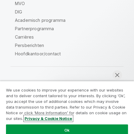
MVO
DIG
Academisch programma
Partnerprogramma
Carrières
Persberichten
Hoofdkantoor/contact
Qlik Community
We use cookies to improve your experience with our websites
and to deliver content tailored to your interests. By clicking ‘Ok’,
Juridische overeenkomsten
you accept the use of additional cookies which may involve
data transmission to third parties. Refer to our Privacy & Cookie
Productvoorwaarden
Legal Policies
Notice or click ‘More Information’ for details on cookie usage on
Legal Policies
Gebruiksvoorwaarden
our sites.
Privacy & Cookie Notice
Nu chatten
Handelsmerken
Do Not Share My Info
Ok
Copyright © 1993-2026 QlikTech International AB. Alle