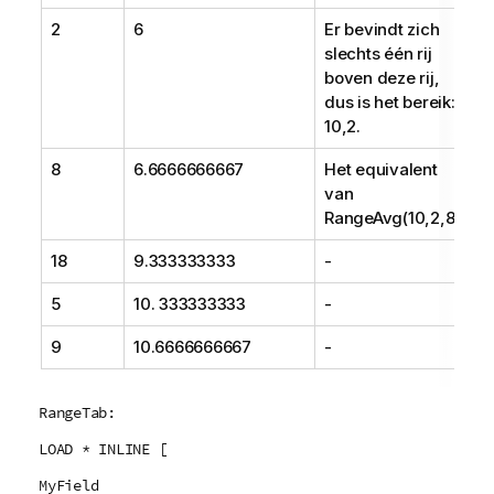
2
6
Er bevindt zich
slechts één rij
boven deze rij,
dus is het bereik:
10,2
.
8
6.6666666667
Het equivalent
van
RangeAvg(10,2,8)
18
9.333333333
-
5
10. 333333333
-
9
10.6666666667
-
RangeTab:
LOAD * INLINE [
MyField