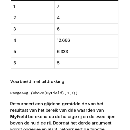
1
7
2
4
3
6
4
12.666
5
6.333
6
5
Voorbeeld met uitdrukking:
RangeAvg (Above(MyField),0,3))
Retourneert een glijdend gemiddelde van het
resultaat van het bereik van drie waarden van
MyField
berekend op de huidige rij en de twee rijen
boven de huidige rij. Doordat het derde argument
wordt opgegeven als
3
, retourneert de functie