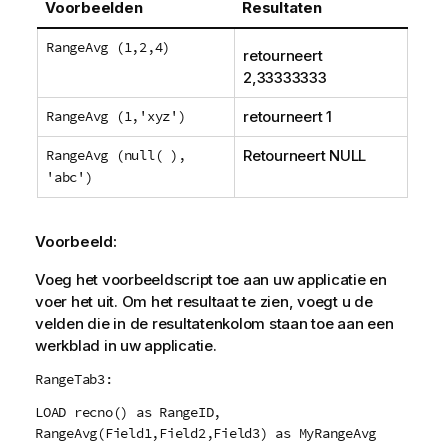
Voorbeelden
Resultaten
RangeAvg (1,2,4)
retourneert
2,33333333
RangeAvg (1,'xyz')
retourneert 1
RangeAvg (null( ),
Retourneert
NULL
'abc')
Voorbeeld:
Voeg het voorbeeldscript toe aan uw applicatie en
voer het uit. Om het resultaat te zien, voegt u de
velden die in de resultatenkolom staan toe aan een
werkblad in uw applicatie.
RangeTab3:
LOAD recno() as RangeID,
RangeAvg(Field1,Field2,Field3) as MyRangeAvg