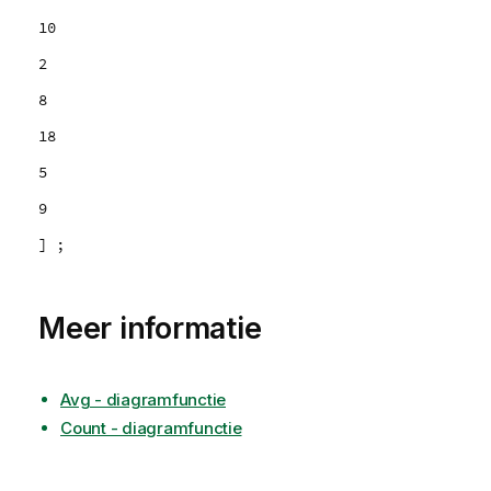
10
2
8
18
5
9
] ;
Meer informatie
Avg - diagramfunctie
Count - diagramfunctie