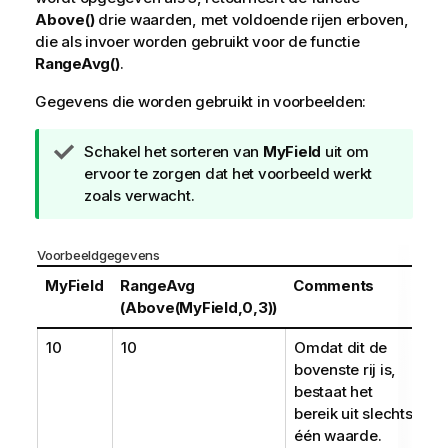
Above()
drie waarden, met voldoende rijen erboven,
die als invoer worden gebruikt voor de functie
RangeAvg()
.
Gegevens die worden gebruikt in voorbeelden:
T
Schakel het sorteren van
MyField
uit om
i
ervoor te zorgen dat het voorbeeld werkt
p
zoals verwacht.
Voorbeeldgegevens
MyField
RangeAvg
Comments
(Above(MyField,0,3))
10
10
Omdat dit de
bovenste rij is,
bestaat het
bereik uit slechts
één waarde.