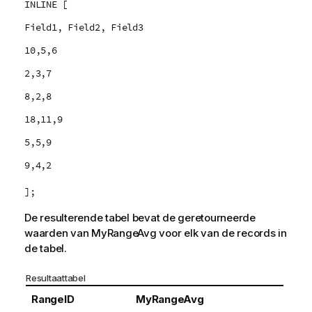
INLINE [
Field1, Field2, Field3
10,5,6
2,3,7
8,2,8
18,11,9
5,5,9
9,4,2
];
De resulterende tabel bevat de geretourneerde
waarden van
MyRangeAvg
voor elk van de records in
de tabel.
Resultaattabel
RangeID
MyRangeAvg