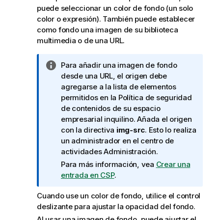
puede seleccionar un color de fondo (un solo
color o expresión). También puede establecer
como fondo una imagen de su biblioteca
multimedia o de una URL.
N
Para añadir una imagen de fondo
o
desde una URL, el origen debe
t
agregarse a la lista de elementos
a
permitidos en la Política de seguridad
i
de contenidos de su espacio
n
empresarial inquilino. Añada el origen
f
con la directiva
img-src
. Esto lo realiza
o
un administrador en el centro de
r
actividades
Administración
.
m
Para más información, vea
Crear una
a
entrada en CSP
.
t
i
Cuando use un color de fondo, utilice el control
v
deslizante para ajustar la opacidad del fondo.
a
Al usar una imagen de fondo, puede ajustar el