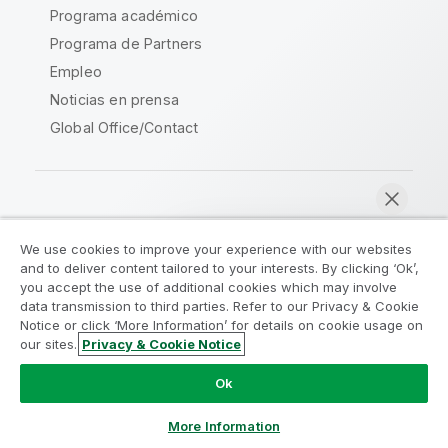
Programa académico
Programa de Partners
Empleo
Noticias en prensa
Global Office/Contact
Qlik Community
We use cookies to improve your experience with our websites
and to deliver content tailored to your interests. By clicking ‘Ok’,
Acuerdos legales
Condiciones del producto
you accept the use of additional cookies which may involve
data transmission to third parties. Refer to our Privacy & Cookie
Legal Policies
Política legal
Notice or click ‘More Information’ for details on cookie usage on
Condiciones de uso
Marcas comerciales
our sites.
Privacy & Cookie Notice
Chatear ahora
Do Not Share My Info
Ok
Copyright © 1993-2026 QlikTech International AB.
Reservados todos los derechos.
More Information