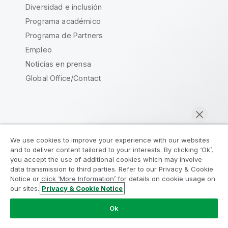
Diversidad e inclusión
Programa académico
Programa de Partners
Empleo
Noticias en prensa
Global Office/Contact
Qlik Community
We use cookies to improve your experience with our websites
and to deliver content tailored to your interests. By clicking ‘Ok’,
Acuerdos legales
Condiciones del producto
you accept the use of additional cookies which may involve
data transmission to third parties. Refer to our Privacy & Cookie
Legal Policies
Política legal
Notice or click ‘More Information’ for details on cookie usage on
Condiciones de uso
Marcas comerciales
our sites.
Privacy & Cookie Notice
Chatear ahora
Do Not Share My Info
Ok
Copyright © 1993-2026 QlikTech International AB.
Reservados todos los derechos.