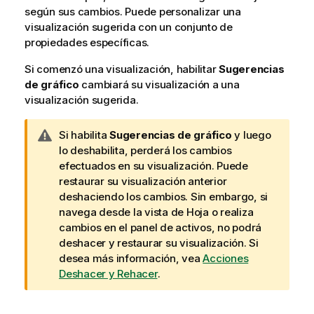
según sus cambios. Puede personalizar una
visualización sugerida con un conjunto de
propiedades
específicas.
Si comenzó una visualización, habilitar
Sugerencias
de gráfico
cambiará su visualización a una
visualización sugerida.
N
Si habilita
Sugerencias de gráfico
y luego
o
lo deshabilita, perderá los cambios
t
efectuados en su visualización. Puede
a
restaurar su visualización anterior
d
deshaciendo los cambios. Sin embargo, si
e
navega desde la vista de Hoja o realiza
a
cambios en el panel de activos, no podrá
v
deshacer y restaurar su visualización.
Si
i
desea más información, vea
Acciones
s
Deshacer y Rehacer
.
o