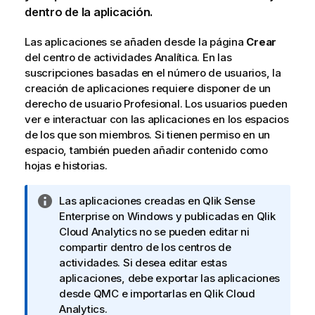
dentro de la aplicación.
Las aplicaciones se añaden desde la página
Crear
del
centro de actividades
Analítica
. En las
suscripciones basadas en el número de usuarios, la
creación de aplicaciones requiere disponer de un
derecho de usuario Profesional. Los usuarios pueden
ver e interactuar con las aplicaciones en los espacios
de los que son miembros. Si tienen permiso en un
espacio, también pueden añadir contenido como
hojas e
historias
.
N
Las aplicaciones creadas en
Qlik Sense
o
Enterprise on Windows
y publicadas en
Qlik
t
Cloud Analytics
no se pueden editar ni
a
compartir dentro de los centros de
i
actividades. Si desea editar estas
n
aplicaciones, debe exportar las aplicaciones
f
desde
QMC
e importarlas en
Qlik Cloud
o
Analytics
.