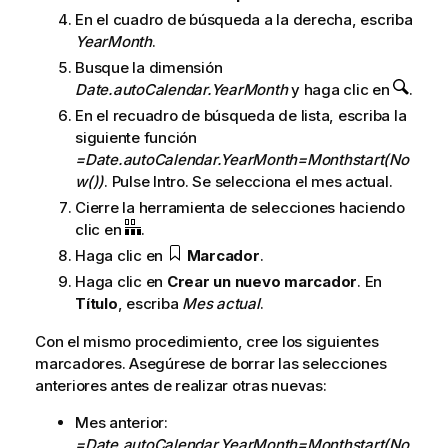
En el cuadro de búsqueda a la derecha, escriba
YearMonth
.
Busque la dimensión
Date.autoCalendar.YearMonth
y haga clic en
.
En el recuadro de búsqueda de lista, escriba la
siguiente función
=Date.autoCalendar.YearMonth=Monthstart(No
w())
. Pulse Intro. Se selecciona el mes actual.
Cierre la herramienta de selecciones haciendo
clic en
.
Haga clic en
Marcador
.
Haga clic en
Crear un nuevo marcador
. En
Título
, escriba
Mes actual
.
Con el mismo procedimiento, cree los siguientes
marcadores. Asegúrese de borrar las selecciones
anteriores antes de realizar otras nuevas:
Mes anterior:
=Date.autoCalendar.YearMonth=Monthstart(No