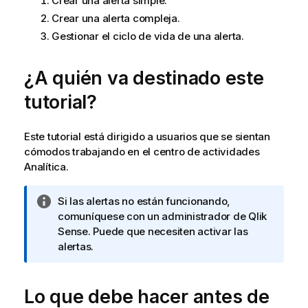
Crear una alerta simple.
Crear una alerta compleja.
Gestionar el ciclo de vida de una alerta.
¿A quién va destinado este
tutorial?
Este tutorial está dirigido a usuarios que se sientan
cómodos trabajando en el
centro de actividades
Analítica
.
N
Si las alertas no están funcionando,
o
comuníquese con un administrador de
Qlik
t
Sense
. Puede que necesiten activar las
a
alertas.
i
n
Lo que debe hacer antes de
f
o