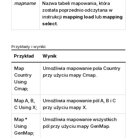
mapname
Nazwa tabeli mapowania, która
została poprzednio odczytana w
instrukcji
mapping load
lub
mapping
select
.
Przykłady i wyniki:
Przykład
Wynik
Map
Umożliwia mapowanie pola
Country
Country
przy użyciu mapy
Cmap
.
Using
Cmap;
Map A, B,
Umożliwia mapowanie pól
A
,
B
i
C
C Using X;
przy użyciu mapy
X
.
Map *
Umożliwia mapowanie wszystkich
Using
pól przy użyciu mapy
GenMap
.
GenMap;