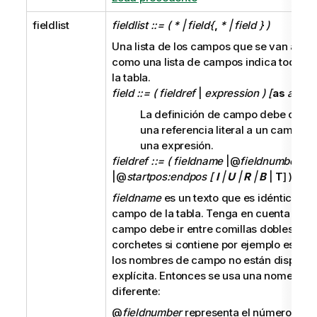
fieldlist
fieldlist ::= ( * | field{
,
* | field } )
Una lista de los
campos
que se van a car
como una lista de campos indica todos 
la tabla.
field ::= ( fieldref
|
expression ) [
as
alias
La definición de campo debe conte
una referencia literal a un campo ex
una expresión.
fieldref ::= ( fieldname
|@
fieldnumber
|@
startpos:endpos [
I
|
U
|
R
|
B
|
T
] )
fieldname
es un texto que es idéntico a 
campo de la tabla. Tenga en cuenta que
campo debe ir entre comillas dobles rect
corchetes si contiene por ejemplo espaci
los nombres de campo no están disponib
explícita. Entonces se usa una nomencla
diferente:
@
fieldnumber
representa el número de 