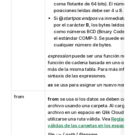
coma flotante de 64 bits). El número d
posiciones leídas debe ser 4 u 8.
Si
@
startpos
:
endpos
va inmediatamen
por el carácter
B
, los bytes leídos se 
como números
BCD (Binary Coded De
el estándar COMP-3. Se puede especif
cualquier número de bytes.
expression
puede ser una función numér
función de cadena basada en uno o var
más de la misma tabla. Para más informa
sintaxis de las expresiones.
as
se usa para asignar un nuevo nombre
from
from
se usa si los datos se deben carga
archivo usando una carpeta. Al cargar d
archivo en un espacio en
Qlik Cloud Anal
utilizarse una ruta válida. Vea
Reglas par
válidas de las carpetas en los espacios
.
file ::= [ path ] filename