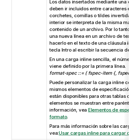
Los datos insertados mediante una cláu
m
deben ir incluidos entre caracteres espec
a
corchetes, comillas o tildes invertidas. El
t
interior se interpreta de la misma manera
i
contenido de un archivo. Por lo tanto, cu
v
una nueva línea en un archivo de texto,
a
hacerlo en el texto de una cláusula
inline
tecla Intro al escribir la secuencia de scri
En una carga inline sencilla, el número 
viene definido por la primera línea.
format-spec ::= ( fspec-item {, fspec-item
Puede personalizar la carga inline con m
mismos elementos de especificación de
están disponibles para otras tablas carg
elementos se muestran entre paréntesis.
información, vea
Elementos de especific
formato
.
Para más información sobre las cargas in
vea:
Usar cargas inline para cargar datos