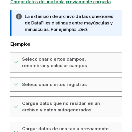
Cargar datos de una tabla previamente cargada
N
La extensión de archivo de las conexiones
o
de DataFiles distingue entre mayúsculas y
t
minúsculas. Por ejemplo:
.qvd
.
a
i
Ejemplos:
n
f
Seleccionar ciertos campos,
o
renombrar y calcular campos
r
m
a
Seleccionar ciertos registros
t
i
v
Cargue datos que no residan en un
a
archivo y datos autogenerados.
Cargar datos de una tabla previamente