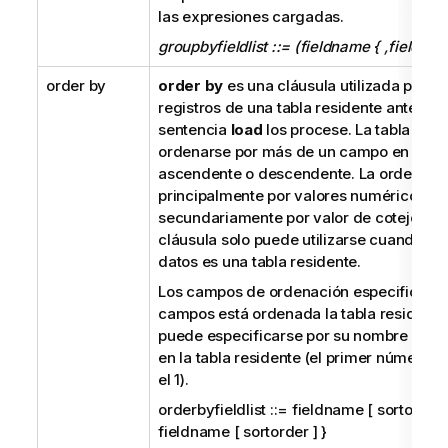
las expresiones cargadas.
groupbyfieldlist ::= (fieldname { ,fieldnam
order by
order by
es una cláusula utilizada para cl
registros de una tabla residente antes de
sentencia
load
los procese. La tabla res
ordenarse por más de un campo en orde
ascendente o descendente. La ordenaci
principalmente por valores numéricos y
secundariamente por valor de cotejo naci
cláusula solo puede utilizarse cuando al 
datos es una tabla residente.
Los campos de ordenación especifican p
campos está ordenada la tabla residente
puede especificarse por su nombre o po
en la tabla residente (el primer número 
el 1).
orderbyfieldlist ::= fieldname [ sortorder ]
fieldname [ sortorder ] }