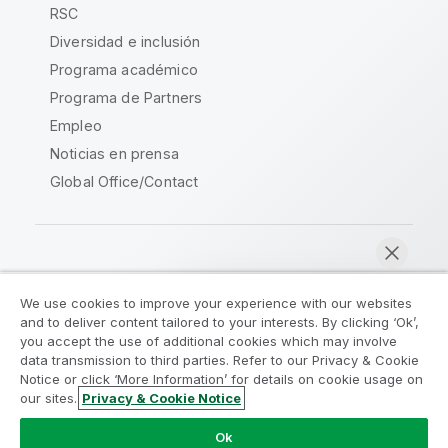
RSC
Diversidad e inclusión
Programa académico
Programa de Partners
Empleo
Noticias en prensa
Global Office/Contact
Qlik Community
We use cookies to improve your experience with our websites
and to deliver content tailored to your interests. By clicking ‘Ok’,
Acuerdos legales
Condiciones del producto
you accept the use of additional cookies which may involve
data transmission to third parties. Refer to our Privacy & Cookie
Legal Policies
Política legal
Notice or click ‘More Information’ for details on cookie usage on
Condiciones de uso
Marcas comerciales
our sites.
Privacy & Cookie Notice
Chatear ahora
Do Not Share My Info
Ok
Copyright © 1993-2026 QlikTech International AB.