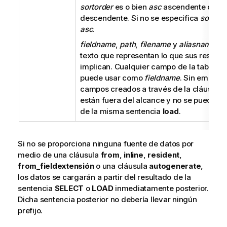
sortorder
es o bien
asc
ascendente o
des
descendente. Si no se especifica
sortord
asc
.
fieldname
,
path
,
filename
y
aliasname
so
texto que representan lo que sus respec
implican. Cualquier campo de la tabla fu
puede usar como
fieldname
. Sin embargo
campos creados a través de la cláusula (
están fuera del alcance y no se pueden u
de la misma sentencia
load
.
Si no se proporciona ninguna fuente de datos por
medio de una cláusula
from
,
inline
,
resident
,
from_field
extensión
o una cláusula
autogenerate
,
los datos se cargarán a partir del resultado de la
sentencia
SELECT
o
LOAD
inmediatamente posterior.
Dicha sentencia posterior no debería llevar ningún
prefijo.