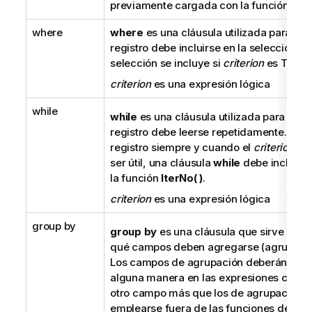
previamente cargada con la función
Pee
where
where
es una cláusula utilizada para indi
registro debe incluirse en la selección o 
selección se incluye si
criterion
es
True
.
criterion
es una expresión lógica
while
while
es una cláusula utilizada para indic
registro debe leerse repetidamente. Se l
registro siempre y cuando el
criterion
se
ser útil, una cláusula
while
debe incluir p
la función
IterNo( )
.
criterion
es una expresión lógica
group by
group by
es una cláusula que sirve para 
qué campos deben agregarse (agruparse)
Los campos de agrupación deberán inclu
alguna manera en las expresiones carga
otro campo más que los de agrupación 
emplearse fuera de las funciones de ag