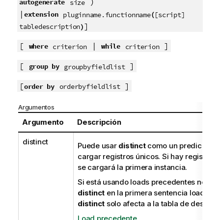
)
autogenerate
size
|
extension
(
pluginname.functionname
[script]
]
)
tabledescription
[
|
]
where
while
criterion
criterion
[
]
group by
groupbyfieldlist
[
]
order by
orderbyfieldlist
Argumentos
Argumento
Descripción
distinct
Puede usar
distinct
como un predicado s
cargar registros únicos. Si hay registros
se cargará la primera instancia.
Si está usando loads precedentes necesi
distinct
en la primera sentencia load, pu
distinct
solo afecta a la tabla de destino.
Load precedente