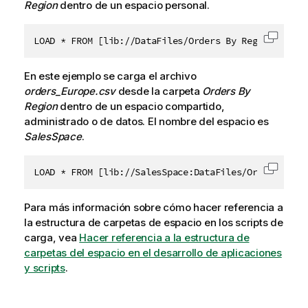
Region
dentro de un espacio personal.
LOAD * FROM [lib://DataFiles/Orders By Region/order
Copiar 
En este ejemplo se carga el archivo
orders_Europe.csv
desde la carpeta
Orders By
Region
dentro de un
espacio compartido
,
administrado
o
de datos
. El nombre del espacio es
SalesSpace
.
LOAD * FROM [lib://SalesSpace:DataFiles/Orders By R
Copiar 
Para más información sobre cómo hacer referencia a
la estructura de carpetas de espacio en los scripts de
carga, vea
Hacer referencia a la estructura de
carpetas del espacio en el desarrollo de aplicaciones
y scripts
.