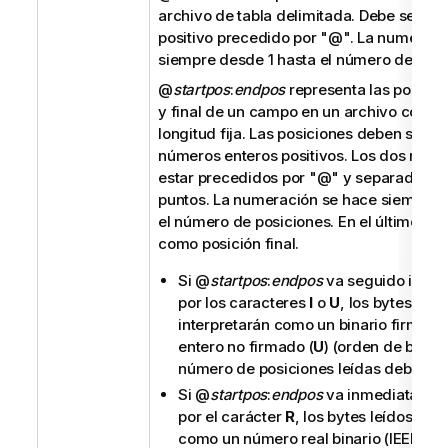
archivo de tabla delimitada. Debe ser un
positivo precedido por "
@
". La numeraci
siempre desde 1 hasta el número de cam
@
startpos
:
endpos
representa las posicion
y final de un campo en un archivo con re
longitud fija. Las posiciones deben ser 
números enteros positivos. Los dos núm
estar precedidos por "
@
" y separados p
puntos. La numeración se hace siempre 
el número de posiciones. En el último c
como posición final.
Si
@
startpos
:
endpos
va seguido inme
por los caracteres
I
o
U
, los bytes leíd
interpretarán como un binario firmado
entero no firmado (
U
) (orden de bytes d
número de posiciones leídas debe ser 1
Si
@
startpos
:
endpos
va inmediatamen
por el carácter
R
, los bytes leídos se 
como un número real binario (IEEE de 3