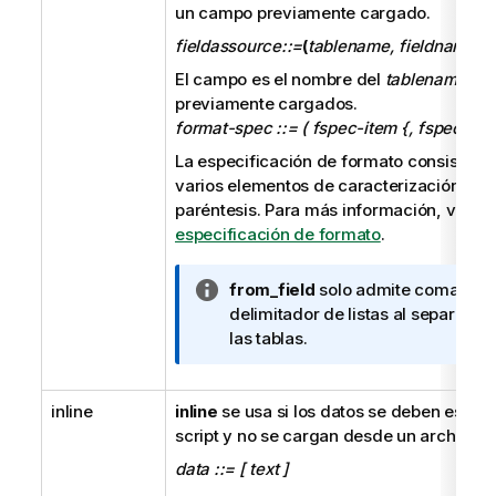
un campo previamente cargado.
fieldassource::=
(
tablename, fieldname
)
El campo es el nombre del
tablename
y
f
previamente cargados.
format-spec ::= ( fspec-item {, fspec-item
La especificación de formato consiste en 
varios elementos de caracterización, ent
paréntesis. Para más información, vea
E
especificación de formato
.
N
from_field
solo admite comas c
o
delimitador de listas al separar 
t
las tablas.
a
i
inline
inline
se usa si los datos se deben escribi
n
script y no se cargan desde un archivo.
f
o
data ::= [ text ]
r