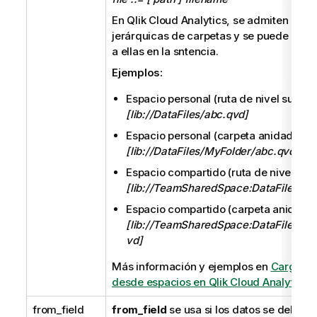
En
Qlik Cloud Analytics
, se admiten estr
jerárquicas de carpetas y se puede hace
a ellas en la sntencia.
Ejemplos:
Espacio personal (ruta de nivel superio
[lib://DataFiles/abc.qvd]
Espacio personal (carpeta anidada):
[lib://DataFiles/MyFolder/abc.qvd]
Espacio compartido (ruta de nivel supe
[lib://TeamSharedSpace:DataFiles/xy
Espacio compartido (carpeta anidada)
[lib://TeamSharedSpace:DataFiles/My
vd]
Más información y ejemplos en
Cargar a
desde espacios en Qlik Cloud Analytics
.
from_field
from_field
se usa si los datos se deben