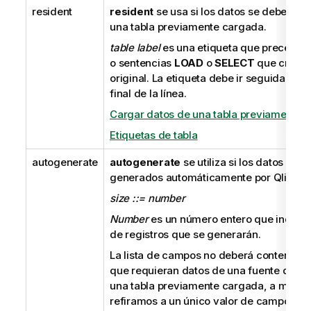
resident
resident
se usa si los datos se deben c
una tabla previamente cargada.
table label
es una etiqueta que precede a
o sentencias
LOAD
o
SELECT
que crearon
original. La etiqueta debe ir seguida de d
final de la línea.
Cargar datos de una tabla previamente 
Etiquetas de tabla
autogenerate
autogenerate
se utiliza si los datos deb
generados automáticamente por
Qlik Se
size ::= number
Number
es un número entero que indica 
de registros que se generarán.
La lista de campos no deberá contener e
que requieran datos de una fuente de da
una tabla previamente cargada, a menos
refiramos a un único valor de campo de 