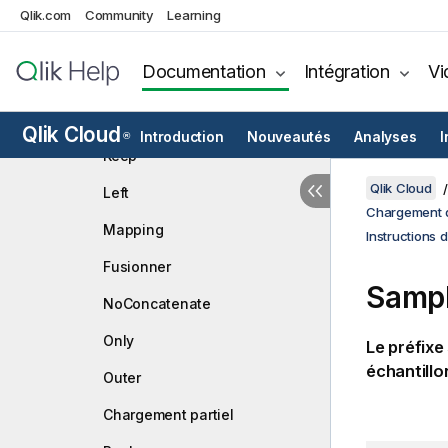
HierarchyBelongsTo
Qlik.com
Community
Learning
Inner
Documentation
Intégration
Vi
IntervalMatch
Join
Qlik Cloud
Introduction
Nouveautés
Analyses
I
®
Keep
Qlik Cloud
Left
Chargement d
Mapping
Instructions 
Fusionner
Samp
NoConcatenate
Only
Le préfixe
échantillo
Outer
Chargement partiel