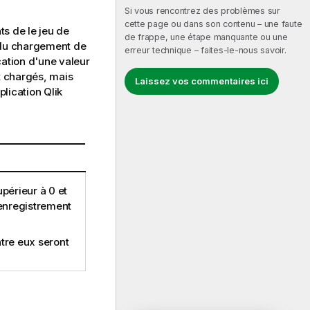
Si vous rencontrez des problèmes sur
cette page ou dans son contenu – une faute
ts de le
jeu de
de frappe, une étape manquante ou une
é du chargement de
erreur technique – faites-le-nous savoir.
cation d'une valeur
t chargés, mais
Laissez vos commentaires ici
plication
Qlik
upérieur à 0 et
 enregistrement
ntre eux seront