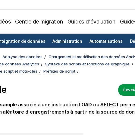
déos
Centre de migration
Guides d'évaluation
Guide
ntégration de données
Administration
Automatisations
Dé
Analyse des données
Chargement et modélisation des données Analy
e données Analytics
Syntaxe des scripts et fonctions de graphique
de script et mots-clés
Préfixes de script
le
Dével
sample
associé à une instruction
LOAD
ou
SELECT
permet
n aléatoire d'enregistrements à partir de la source de do