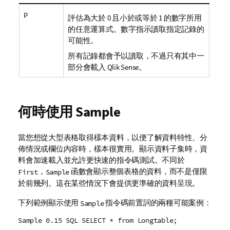
p
評估為大於 0 且小於或等於 1 的數字所用
的任意運算式。數字指示讀取指定記錄的
可能性。
所有記錄都會予以讀取，不過只有其中一
部分會載入
Qlik Sense
。
何時使用
Sample
當您想從大型表格取得樣本資料，以便了解資料特性、分
佈情況或
欄位
內容時，樣本很實用。顯示資料子集時，資
料會加速載入並允許更快速的指令碼測試。不同於
，
函數會顯示整個表格的資料，而不是僅限
First
Sample
於前幾列。這在某些情況下會提供更準確的資料呈現。
下列範例顯示使用
指令碼前置詞的兩種可能案例：
Sample
Sample 0.15 SQL SELECT * from Longtable;