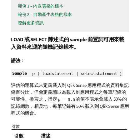
範例 1 – 內嵌表格的樣本
範例 2 – 自動產生表格的樣本
瞭解更多資訊
LOAD
或
SELECT
陳述式的
sample
前置詞可用來載
入資料來源的隨機記錄樣本。
語法：
Sample
p ( loadstatement | selectstatement )
評估的運算式未定義載入到
Qlik Sense
應用程式的
資料集
記
錄百分比，但會定義讀取為載入到應用程式之每筆記錄的
可能性。換言之，指定
的值不表示會載入 50% 的
p = 0.5
記錄總數，相反地，每筆記錄有 50% 載入到
Qlik Sense
應用
程式的機會。
引數
引數
描述