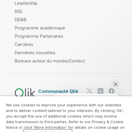
Leadership
RSE
DEI&B
Programme académique
Programme Partenaires
Carrières
Dernières nouvelles
Bureaux autour du monde/Contact
Communauté Qlik
We use cookies to improve your experience with our websites
Contrats juridiques
and to deliver content tailored to your interests. By clicking ‘Ok’,
Conditions d'utilisation des produits
you accept the use of additional cookies which may involve
data transmission to third parties. Refer to our Privacy & Cookie
Legal Policies
Conditions légales
Notice or click ‘More Information’ for details on cookie usage on
Conditions d'utilisation
Marques