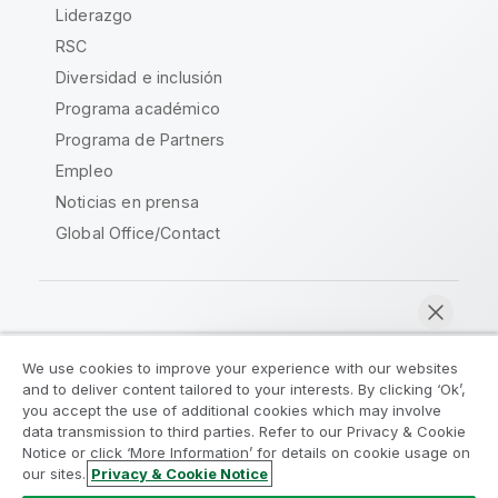
Liderazgo
RSC
Diversidad e inclusión
Programa académico
Programa de Partners
Empleo
Noticias en prensa
Global Office/Contact
Qlik Community
We use cookies to improve your experience with our websites
and to deliver content tailored to your interests. By clicking ‘Ok’,
Acuerdos legales
Condiciones del producto
you accept the use of additional cookies which may involve
data transmission to third parties. Refer to our Privacy & Cookie
Legal Policies
Política legal
Notice or click ‘More Information’ for details on cookie usage on
Condiciones de uso
Marcas comerciales
our sites.
Privacy & Cookie Notice
Chatear ahora