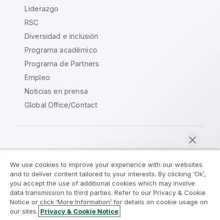
Liderazgo
RSC
Diversidad e inclusión
Programa académico
Programa de Partners
Empleo
Noticias en prensa
Global Office/Contact
Qlik Community
We use cookies to improve your experience with our websites
and to deliver content tailored to your interests. By clicking ‘Ok’,
Acuerdos legales
Condiciones del producto
you accept the use of additional cookies which may involve
data transmission to third parties. Refer to our Privacy & Cookie
Legal Policies
Política legal
Notice or click ‘More Information’ for details on cookie usage on
Condiciones de uso
Marcas comerciales
our sites.
Privacy & Cookie Notice
Chatear ahora