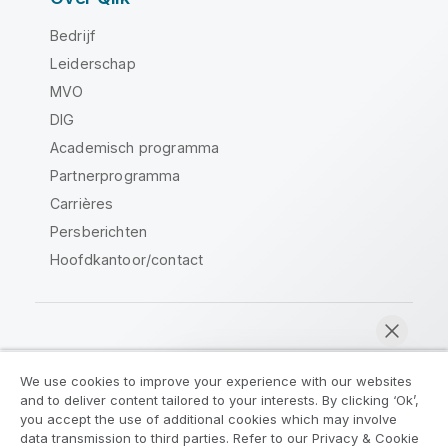
Bedrijf
Leiderschap
MVO
DIG
Academisch programma
Partnerprogramma
Carrières
Persberichten
Hoofdkantoor/contact
Qlik Community
We use cookies to improve your experience with our websites
and to deliver content tailored to your interests. By clicking ‘Ok’,
Juridische overeenkomsten
you accept the use of additional cookies which may involve
data transmission to third parties. Refer to our Privacy & Cookie
Productvoorwaarden
Legal Policies