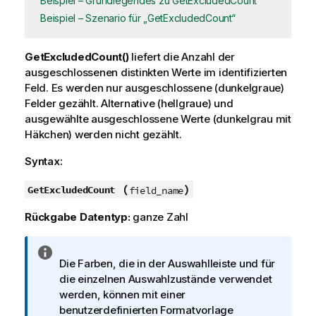
Beispiel – Grundlegendes zu GetExcludedCount
Beispiel – Szenario für „GetExcludedCount“
GetExcludedCount()
liefert die Anzahl der
ausgeschlossenen distinkten Werte im identifizierten
Feld. Es werden nur ausgeschlossene (dunkelgraue)
Felder gezählt. Alternative (hellgraue) und
ausgewählte ausgeschlossene Werte (dunkelgrau mit
Häkchen) werden nicht gezählt.
Syntax:
(
)
GetExcludedCount
field_name
Rückgabe Datentyp:
ganze Zahl
I
Die Farben, die in der Auswahlleiste und für
n
die einzelnen Auswahlzustände verwendet
f
werden, können mit einer
o
benutzerdefinierten Formatvorlage
r