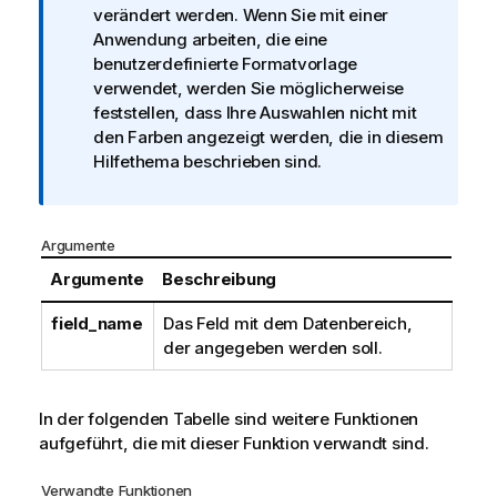
verändert werden. Wenn Sie mit einer
m
Anwendung arbeiten, die eine
a
benutzerdefinierte Formatvorlage
t
verwendet, werden Sie möglicherweise
i
feststellen, dass Ihre Auswahlen nicht mit
o
den Farben angezeigt werden, die in diesem
n
Hilfethema beschrieben sind.
s
h
i
n
Argumente
w
Argumente
Beschreibung
e
i
field_name
Das Feld mit dem Datenbereich,
s
der angegeben werden soll.
In der folgenden Tabelle sind weitere Funktionen
aufgeführt, die mit dieser Funktion verwandt sind.
Verwandte Funktionen